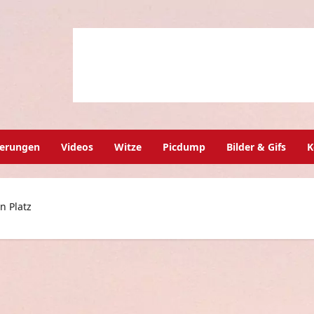
herungen
Videos
Witze
Picdump
Bilder & Gifs
K
n Platz