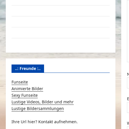
Linktausch
Partnerseiten
Über Schmunzeln.net
Versicherung & Co.
i
..: Freunde :..
Funseite
Animierte Bilder
i
Sexy Funseite
Lustige Videos, Bilder und mehr
Lustige Bildersammlungen
Ihre Url hier? Kontakt aufnehmen.