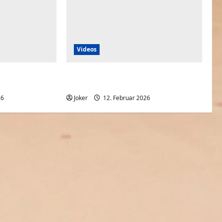
Videos
langweilig und
Kurz vor Feierabend große Bestellung
aufgeben
26
0
Joker
12. Februar 2026
0