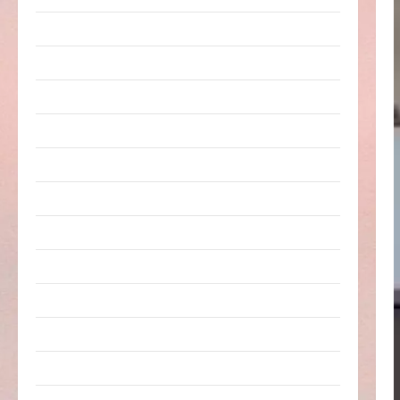
Arbeit & Beruf
Dummheiten
eklige Sachen
Erwachsene
Essen & Getränke
Freizeit
Jugendliche
Kinder
Kunst & Kultur
lustige Sachen
Musik