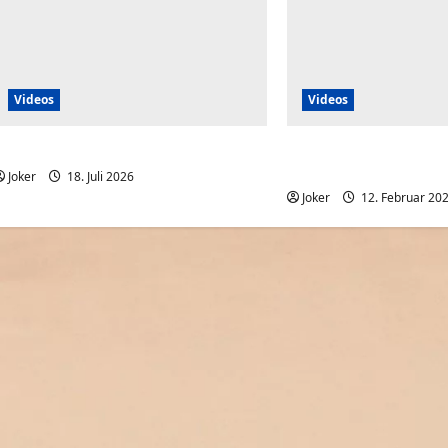
Videos
Videos
ABC Song mit Bud Spencer
Wenn die Arbeit total 
eintönig ist
Joker
18. Juli 2026
0
Joker
12. Februar 20