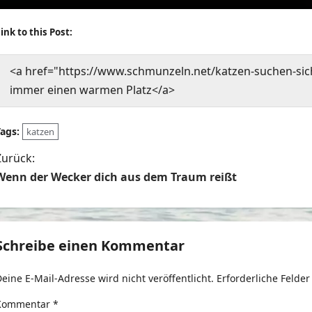
ink to this Post:
<a href="https://www.schmunzeln.net/katzen-suchen-si
immer einen warmen Platz</a>
Tags:
katzen
B
Zurück:
Wenn der Wecker dich aus dem Traum reißt
e
t
Schreibe einen Kommentar
r
eine E-Mail-Adresse wird nicht veröffentlicht.
Erforderliche Felder
a
Kommentar
*
g