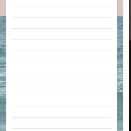
nervige Sachen
Party & Feiern
Picdump
Pleiten & Pannen
Sonstiges
soziale Taten
Sport & Turnen
Sprüche
Streiche
Tiere
Urlaub & Erholung
Verarschung