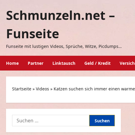
Zum
Schmunzeln.net –
Inhalt
springen
Funseite
Funseite mit lustigen Videos, Sprüche, Witze, Picdumps…
Home
Partner
Linktausch
Geld / Kredit
Versic
Startseite
»
Videos
»
Katzen suchen sich immer einen warme
Suchen
nach: