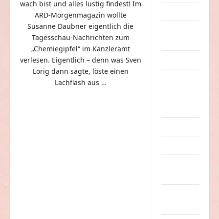
wach bist und alles lustig findest! Im
Dummheiten
ARD-Morgenmagazin wollte
Susanne Daubner eigentlich die
eklige
Tagesschau-Nachrichten zum
Sachen
„Chemiegipfel“ im Kanzleramt
verlesen. Eigentlich – denn was Sven
Erwachsene
Lorig dann sagte, löste einen
Essen &
Lachflash aus …
Getränke
Freizeit
Jugendliche
Kinder
Kunst &
Kultur
lustige
Sachen