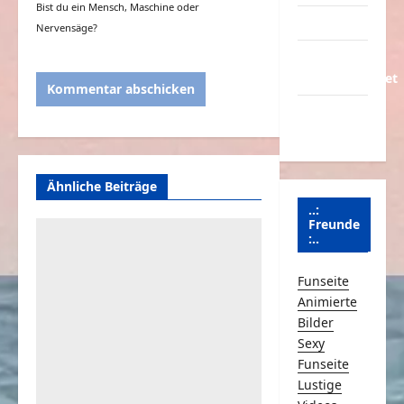
Bist du ein Mensch, Maschine oder
Partnerseiten
Nervensäge?
Über
Schmunzeln.net
Versicherung
& Co.
Ähnliche Beiträge
..:
Freunde
:..
Funseite
Animierte
Bilder
Sexy
Funseite
Lustige