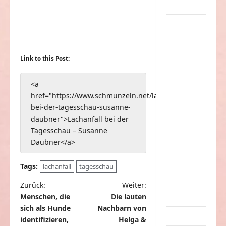
Musik
nervige
Sachen
Party &
Link to this Post:
Feiern
<a
Picdump
href="https://www.schmunzeln.net/lachanfall-
Pleiten &
bei-der-tagesschau-susanne-
Pannen
daubner">Lachanfall bei der
Tagesschau – Susanne
Sonstiges
Daubner</a>
soziale
Tags:
Taten
lachanfall
tagesschau
B
Zurück:
Weiter:
Sport &
Menschen, die
Die lauten
Turnen
e
sich als Hunde
Nachbarn von
i
Sprüche
identifizieren,
Helga &