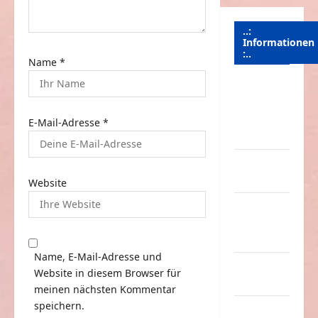
..:
Informationen
:..
Name
*
Das
Funportal
für Spass &
E-Mail-Adresse
*
Unterhaltung
Geld /
Kredit
Website
Impressum
–
Datenschutz
Name, E-Mail-Adresse und
Kontakt /
Website in diesem Browser für
Mitmachen
meinen nächsten Kommentar
speichern.
Linktausch