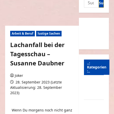
Suchen
nach:
Arbeit & Beruf
lustige Sachen
Lachanfall bei der
Tagesschau –
Susanne Daubner
..:
Kategorien
:..
Joker
28. September 2023 (Letzte
Animierte
Aktualisierung: 28. September
Bilder &
2023)
Gifs
0 Kommentare
Arbeit &
Wenn Du morgens noch nicht ganz
Beruf