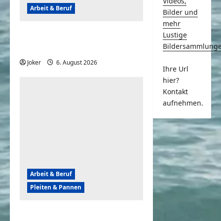
Videos,
Arbeit & Beruf
Bilder und
mehr
Tagesschau – Das war so
Lustige
Bildersammlung
nicht geplant, aber lustig
Joker
6. August 2026
0
Ihre Url
hier?
Kontakt
aufnehmen.
Arbeit & Beruf
Pleiten & Pannen
Wenn der Abriss von