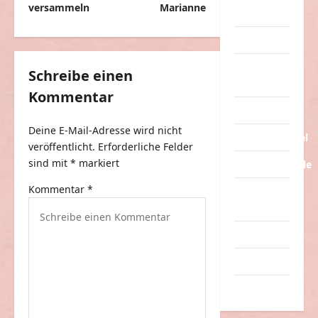
t
versammeln
Marianne
Streiche
r
Tiere
a
Urlaub &
g
Schreibe einen
Erholung
Kommentar
s
Verarschung
n
Deine E-Mail-Adresse wird nicht
Verkehrsmittel
a
veröffentlicht.
Erforderliche Felder
v
sind mit
*
markiert
Verkehrsunfälle
i
Kommentar
*
Verrückte
g
Sachen
a
Videos
t
Werbespots
i
Witze
o
n