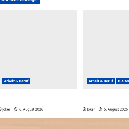
Arbeit & Beruf
Arbeit & Beruf
Pleit
Tagesschau – Das war so nicht geplant,
Wenn der Abriss von 
ber lustig
komplett daneben geh
Joker
6. August 2026
0
Joker
5. August 2026