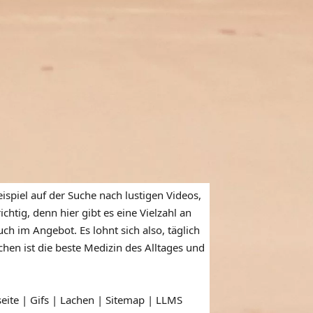
ispiel auf der Suche nach lustigen Videos,
htig, denn hier gibt es eine Vielzahl an
ch im Angebot. Es lohnt sich also, täglich
en ist die beste Medizin des Alltages und
seite | Gifs | Lachen |
Sitemap
|
LLMS