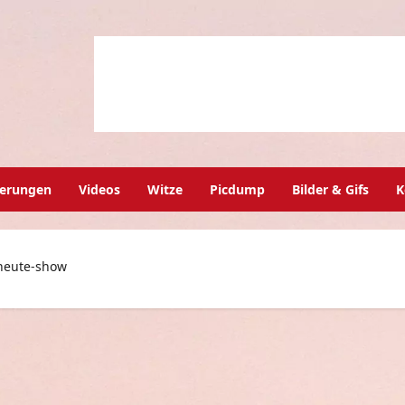
herungen
Videos
Witze
Picdump
Bilder & Gifs
K
 heute-show