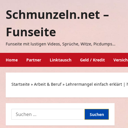
Zum
Schmunzeln.net –
Inhalt
springen
Funseite
Funseite mit lustigen Videos, Sprüche, Witze, Picdumps…
Home
Partner
Linktausch
Geld / Kredit
Versic
Startseite
»
Arbeit & Beruf
»
Lehrermangel einfach erklärt |
Suchen
nach: