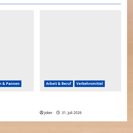
en & Pannen
Arbeit & Beruf
Verkehrsmittel
Gebäuden
Frauen können auch rückwärts
t
einparken
0
Joker
31. Juli 2026
0