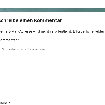
e
t
Schreibe einen Kommentar
r
eine E-Mail-Adresse wird nicht veröffentlicht.
Erforderliche Felder
a
Kommentar
*
g
s
n
a
v
g
a
Name
*