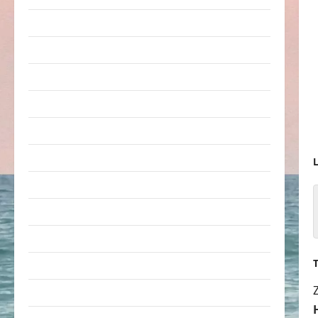
Arbeit & Beruf
Dummheiten
eklige Sachen
Erwachsene
Essen & Getränke
Freizeit
L
Jugendliche
Kinder
Kunst & Kultur
lustige Sachen
Musik