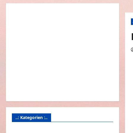
..: Kategorien :..
Animierte Bilder & Gifs