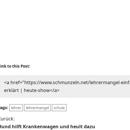
ink to this Post:
<a href="https://www.schmunzeln.net/lehrermangel-ein
erklärt | heute-show</a>
Tags:
lehrer
lehrermangel
schule
B
Zurück:
Hund hilft Krankenwagen und heult dazu