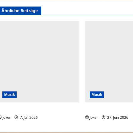
Ähnliche Beiträge
Musik
Musik
When You Can’t Read Notes
Der Song für gute Lau
Joker
7. Juli 2026
0
Joker
27. Juni 2026