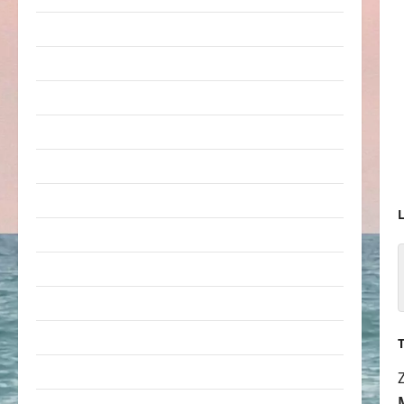
Arbeit & Beruf
Dummheiten
eklige Sachen
Erwachsene
Essen & Getränke
Freizeit
L
Jugendliche
Kinder
Kunst & Kultur
lustige Sachen
Musik