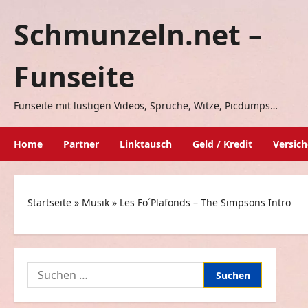
Zum
Schmunzeln.net –
Inhalt
springen
Funseite
Funseite mit lustigen Videos, Sprüche, Witze, Picdumps…
Home
Partner
Linktausch
Geld / Kredit
Versic
Startseite
»
Musik
»
Les Fo´Plafonds – The Simpsons Intro
Suchen
nach: