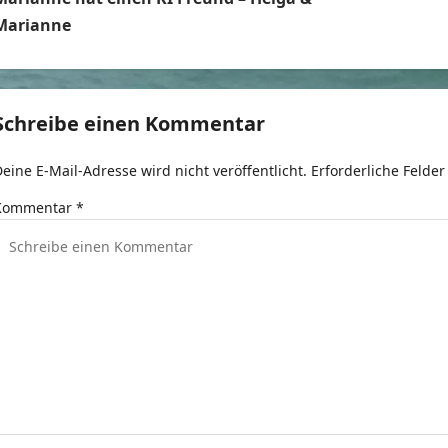
e
Marianne
t
r
Schreibe einen Kommentar
a
eine E-Mail-Adresse wird nicht veröffentlicht.
Erforderliche Felder
g
Kommentar
*
s
n
a
v
g
a