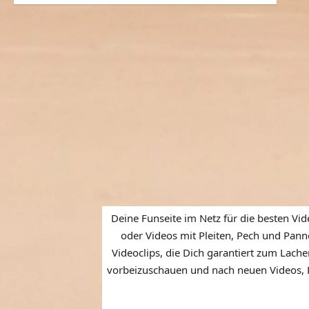
Deine Funseite im Netz für die besten Vid
oder Videos mit Pleiten, Pech und Panne
Videoclips, die Dich garantiert zum Lache
vorbeizuschauen und nach neuen Videos, P