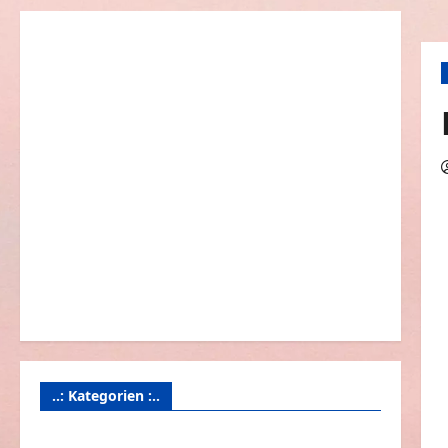
..: Kategorien :..
Animierte Bilder & Gifs