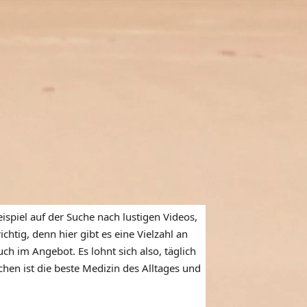
ispiel auf der Suche nach lustigen Videos,
htig, denn hier gibt es eine Vielzahl an
ch im Angebot. Es lohnt sich also, täglich
en ist die beste Medizin des Alltages und