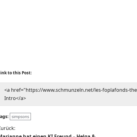
ink to this Post:
<a href="https://www.schmunzeln.net/les-foplafonds-the
Intro</a>
Tags:
simpsons
B
Zurück:
Marianne hat einen KI Freund – Helga &