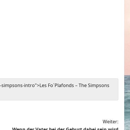
-simpsons-intro">Les Fo´Plafonds – The Simpsons
Weiter:
Wenn der Vater bei der Geburt dabei sein wird