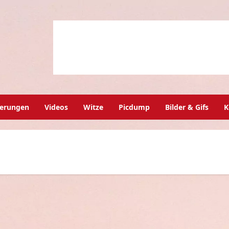
herungen
Videos
Witze
Picdump
Bilder & Gifs
K