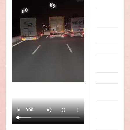
Musik
nervige
Sachen
Party &
Feiern
Picdump
Pleiten &
Pannen
Sonstiges
soziale
Taten
Sport &
Turnen
Sprüche