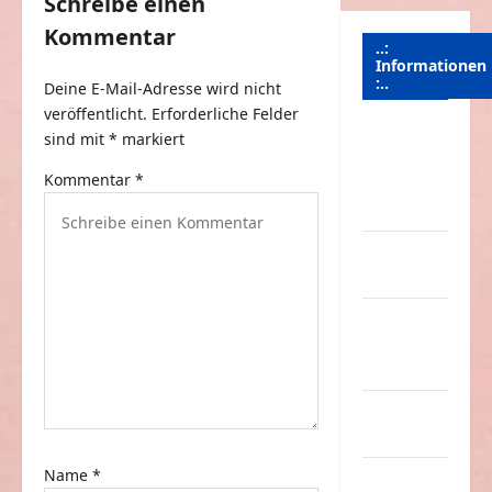
g
Schreibe einen
Kommentar
s
..:
Informationen
n
:..
Deine E-Mail-Adresse wird nicht
a
veröffentlicht.
Erforderliche Felder
Das
v
sind mit
*
markiert
Funportal
i
Kommentar
*
für Spass &
g
Unterhaltung
a
Geld /
t
Kredit
i
Impressum
o
–
Datenschutz
n
Kontakt /
Mitmachen
Name
*
Linktausch