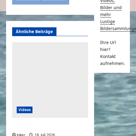
Videos,
Bilder und
mehr
Lustige
Bildersammlung
Ähnliche Beiträge
Ihre Url
hier?
Kontakt
aufnehmen.
Videos
ABC Song mit Bud Spencer
Joker
18. Juli 2026
0