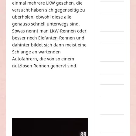
einmal mehrere LKW gesehen, die
Dummheiten
versucht haben sich gegenseitig zu
überholen, obwohl diese alle
eklige
genauso schnell unterwegs sind.
Sachen
Sowas nennt man LKW-Rennen oder
Erwachsene
besser noch Elefanten-Rennen und
dahinter bildet sich dann meist eine
Essen &
Schlange an wartenden
Getränke
Autofahrern, die von so einem
nutzlosen Rennen genervt sind.
Freizeit
Jugendliche
Kinder
Kunst &
Kultur
lustige
Sachen