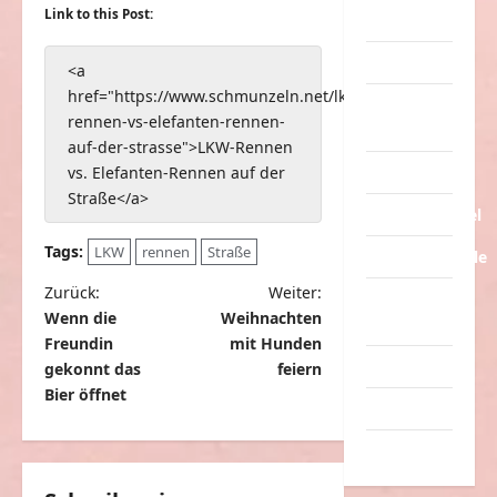
Link to this Post:
Streiche
Tiere
<a
href="https://www.schmunzeln.net/lkw-
Urlaub &
rennen-vs-elefanten-rennen-
Erholung
auf-der-strasse">LKW-Rennen
vs. Elefanten-Rennen auf der
Verarschung
Straße</a>
Verkehrsmittel
Tags:
LKW
rennen
Straße
Verkehrsunfälle
B
Zurück:
Weiter:
Verrückte
Wenn die
Weihnachten
e
Sachen
Freundin
mit Hunden
i
Videos
gekonnt das
feiern
t
Bier öffnet
Werbespots
r
Witze
a