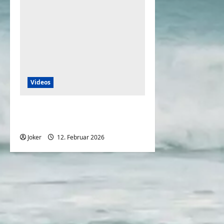
Videos
Kurz vor Feierabend große
Bestellung aufgeben
Joker
12. Februar 2026
0