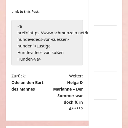
Musik
Link to this Post:
nervige
Sachen
<a
Party &
href="https://www.schmunzeln.net/lustige-
Feiern
hundevideos-von-suessen-
hunden">Lustige
Picdump
Hundevideos von süßen
Hunden</a>
Pleiten &
Pannen
B
Zurück:
Weiter:
Sonstiges
Ode an den Bart
Helga &
e
soziale
des Mannes
Marianne – Der
i
Taten
Sommer war
t
doch fürn
Sport &
A****?
r
Turnen
a
Sprüche