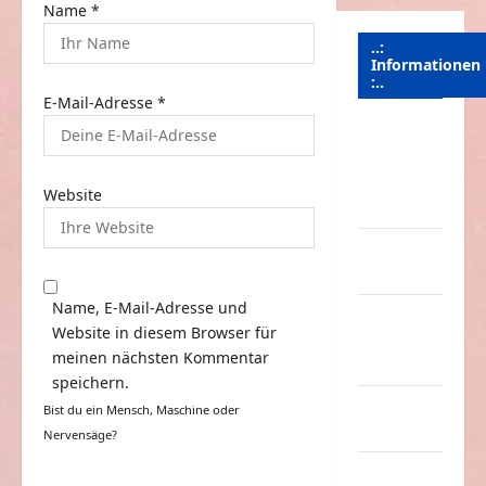
Name
*
..:
Informationen
:..
E-Mail-Adresse
*
Das
Funportal
für Spass &
Website
Unterhaltung
Geld /
Kredit
Name, E-Mail-Adresse und
Impressum
Website in diesem Browser für
–
meinen nächsten Kommentar
Datenschutz
speichern.
Kontakt /
Bist du ein Mensch, Maschine oder
Mitmachen
Nervensäge?
Linktausch