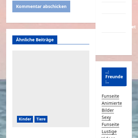
Partnerseiten
Über
Schmunzeln.net
Versicherung
Ähnliche Beiträge
& Co.
..:
Freunde
:..
Funseite
Animierte
Bilder
Sexy
Kinder
Tiere
Funseite
Lustige
Kinder und Hunde eine