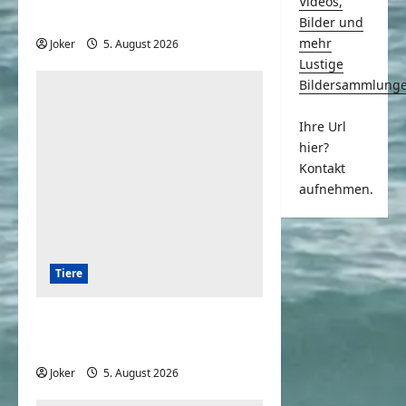
Videos,
großartige Kombination
Bilder und
mehr
Joker
5. August 2026
0
Lustige
Bildersammlung
Ihre Url
hier?
Kontakt
aufnehmen.
Tiere
Hunde und die Liebe
gegenüber deren Besitzern
Joker
5. August 2026
0