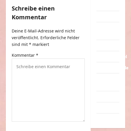
g
Streiche
Schreibe einen
s
Kommentar
Tiere
n
a
Urlaub &
Deine E-Mail-Adresse wird nicht
Erholung
v
veröffentlicht.
Erforderliche Felder
sind mit
*
markiert
Verarschung
i
g
Kommentar
*
Verkehrsmittel
a
Verkehrsunfälle
t
Verrückte
i
Sachen
o
Videos
n
Werbespots
Witze