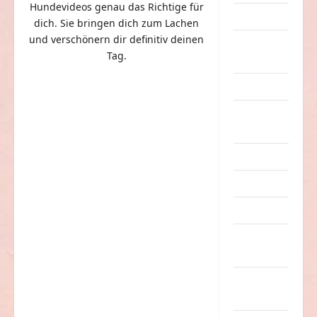
Hundevideos genau das Richtige für
Dummheiten
dich. Sie bringen dich zum Lachen
und verschönern dir definitiv deinen
eklige
Tag.
Sachen
Erwachsene
Essen &
Getränke
Freizeit
Jugendliche
Kinder
Kunst &
Kultur
lustige
Sachen