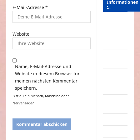
Informationen
:..
E-Mail-Adresse
*
Das
Funportal
Website
für Spass &
Unterhaltung
Geld /
Kredit
Name, E-Mail-Adresse und
Website in diesem Browser für
Impressum
meinen nächsten Kommentar
–
speichern.
Datenschutz
Bist du ein Mensch, Maschine oder
Kontakt /
Nervensäge?
Mitmachen
Linktausch
Partnerseiten