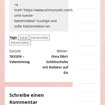
Sachen
<a
href="https://www.schmunzeln.net/lustige-
Party &
und-suesse-
Feiern
katzenvideos">Lustige und
süße Katzenvideos</a>
Picdump
Pleiten &
Tags:
katze
katzenvideo
Pannen
Katzenvideos
Sonstiges
B
Zurück:
Weiter:
TASSEN –
Oma fährt
e
soziale
Valentinstag
Schlittschuhe
Taten
i
mit Rollator auf
t
Eis
Sport &
Turnen
r
a
Sprüche
g
Schreibe einen
Streiche
Kommentar
s