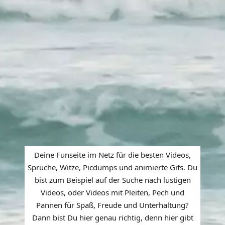
Deine Funseite im Netz für die besten Videos,
Sprüche, Witze, Picdumps und animierte Gifs. Du
bist zum Beispiel auf der Suche nach lustigen
Videos, oder Videos mit Pleiten, Pech und
Pannen für Spaß, Freude und Unterhaltung?
Dann bist Du hier genau richtig, denn hier gibt