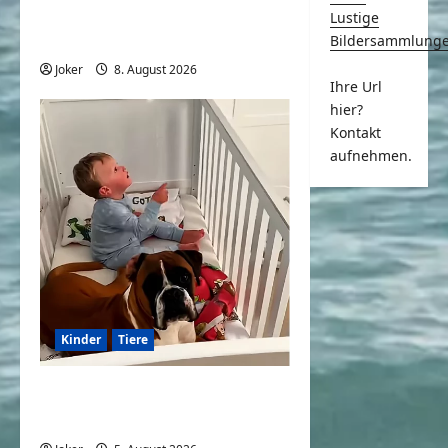
Katze und Hund sind beste
Lustige
Freunde
Bildersammlung
Joker
8. August 2026
0
Ihre Url
hier?
Kontakt
aufnehmen.
Kinder
Tiere
Kinder und Hunde eine
großartige Kombination