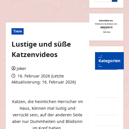
nach:
Tiere
Lustige und süße
Katzenvideos
..:
Kategorien
:..
Joker
16. Februar 2026 (Letzte
Animierte
Aktualisierung: 16. Februar 2026)
Bilder &
0 Kommentare
Gifs
Katzen, die heimlichen Herrscher im
Arbeit &
Haus, können mal lustig und
Beruf
verrückt sein, auf der anderen Seite
Dummheiten
aber nur Dummheiten und Blödsinn
im Kopf haben.