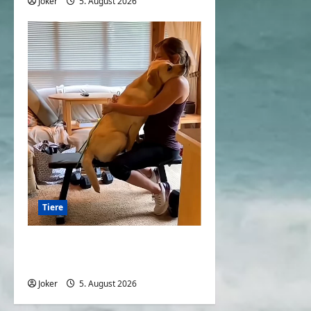
Joker
5. August 2026
0
Tiere
Hunde und die Liebe
gegenüber deren Besitzern
Joker
5. August 2026
0