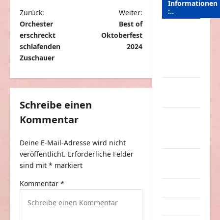
Informationen
:..
B
Zurück:
Weiter:
Orchester
Best of
e
Das
erschreckt
Oktoberfest
i
Funportal
schlafenden
2024
für Spass &
t
Zuschauer
Unterhaltung
r
Geld /
a
Kredit
g
Schreibe einen
Impressum
Kommentar
s
–
n
Datenschutz
Deine E-Mail-Adresse wird nicht
a
veröffentlicht.
Erforderliche Felder
Kontakt /
v
sind mit
*
markiert
Mitmachen
i
Kommentar
*
Linktausch
g
Partnerseiten
a