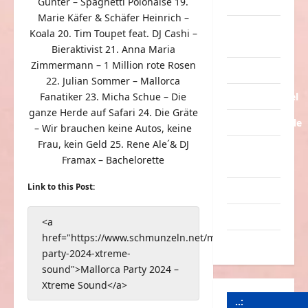
Günter – Spaghetti Polonaise 19.
Tiere
Marie Käfer & Schäfer Heinrich –
Urlaub &
Koala 20. Tim Toupet feat. DJ Cashi –
Erholung
Bieraktivist 21. Anna Maria
Zimmermann – 1 Million rote Rosen
Verarschung
22. Julian Sommer – Mallorca
Verkehrsmittel
Fanatiker 23. Micha Schue – Die
ganze Herde auf Safari 24. Die Gräte
Verkehrsunfälle
– Wir brauchen keine Autos, keine
Frau, kein Geld 25. Rene Ale´& DJ
Verrückte
Framax – Bachelorette
Sachen
Link to this Post:
Videos
Werbespots
<a
href="https://www.schmunzeln.net/mallorca-
Witze
party-2024-xtreme-
sound">Mallorca Party 2024 –
Xtreme Sound</a>
..: