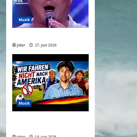
Musik
Der Song für gute Laune
Joker
27. Juni 2026
0
Musik
Wir fahren nicht nach
Amerika – WM Song 2026
Joker
14. Juni 2026
0