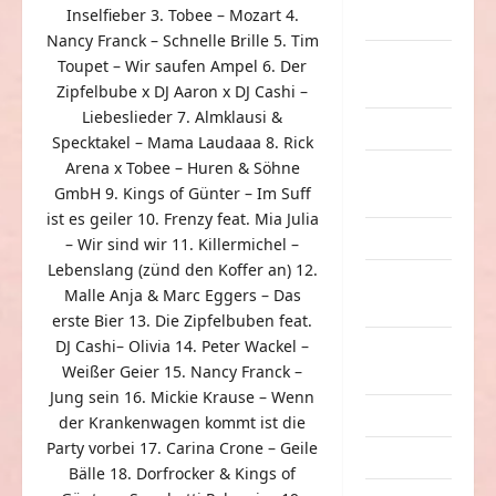
Inselfieber 3. Tobee – Mozart 4.
Sachen
Nancy Franck – Schnelle Brille 5. Tim
Party &
Toupet – Wir saufen Ampel 6. Der
Feiern
Zipfelbube x DJ Aaron x DJ Cashi –
Liebeslieder 7. Almklausi &
Picdump
Specktakel – Mama Laudaaa 8. Rick
Arena x Tobee – Huren & Söhne
Pleiten &
GmbH 9. Kings of Günter – Im Suff
Pannen
ist es geiler 10. Frenzy feat. Mia Julia
Sonstiges
– Wir sind wir 11. Killermichel –
Lebenslang (zünd den Koffer an) 12.
soziale
Malle Anja & Marc Eggers – Das
Taten
erste Bier 13. Die Zipfelbuben feat.
DJ Cashi– Olivia 14. Peter Wackel –
Sport &
Weißer Geier 15. Nancy Franck –
Turnen
Jung sein 16. Mickie Krause – Wenn
Sprüche
der Krankenwagen kommt ist die
Party vorbei 17. Carina Crone – Geile
Streiche
Bälle 18. Dorfrocker & Kings of