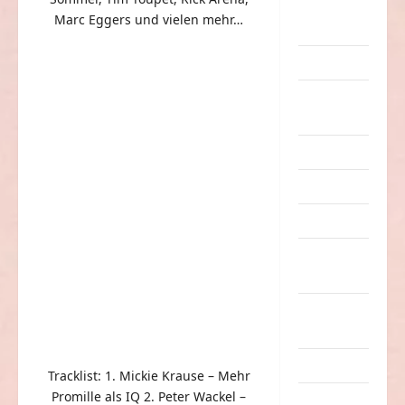
eklige
Marc Eggers und vielen mehr…
Sachen
Erwachsene
Essen &
Getränke
Freizeit
Jugendliche
Kinder
Kunst &
Kultur
lustige
Sachen
Musik
Tracklist: 1. Mickie Krause – Mehr
Promille als IQ 2. Peter Wackel –
nervige