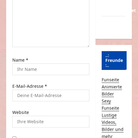
t
Über
Schmunzeln.net
i
Versicherung
o
& Co.
n
..:
Name
*
Freunde
:..
Funseite
E-Mail-Adresse
*
Animierte
Bilder
Sexy
Funseite
Website
Lustige
Videos,
Bilder und
mehr