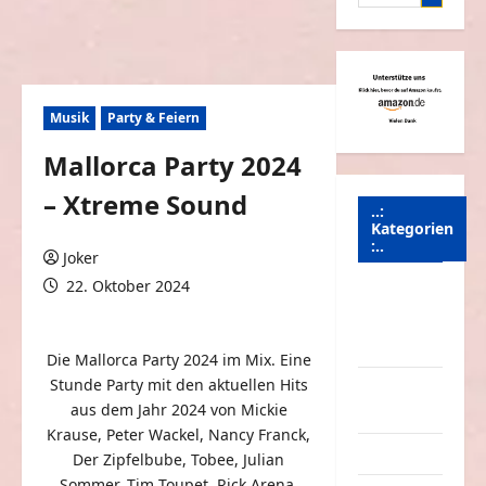
nach:
Musik
Party & Feiern
Mallorca Party 2024
– Xtreme Sound
..:
Kategorien
:..
Joker
22. Oktober 2024
Animierte
0 Kommentare
Bilder &
Gifs
Die Mallorca Party 2024 im Mix. Eine
Stunde Party mit den aktuellen Hits
Arbeit &
aus dem Jahr 2024 von Mickie
Beruf
Krause, Peter Wackel, Nancy Franck,
Dummheiten
Der Zipfelbube, Tobee, Julian
Sommer, Tim Toupet, Rick Arena,