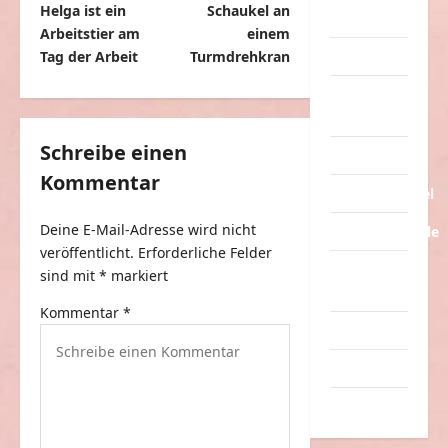
Helga ist ein
Schaukel an
e
Streiche
Arbeitstier am
einem
i
Tag der Arbeit
Turmdrehkran
Tiere
t
Urlaub &
r
Erholung
a
Schreibe einen
Verarschung
g
Kommentar
Verkehrsmittel
s
Deine E-Mail-Adresse wird nicht
Verkehrsunfälle
n
veröffentlicht.
Erforderliche Felder
a
Verrückte
sind mit
*
markiert
Sachen
v
Kommentar
*
i
Videos
g
Werbespots
a
Witze
t