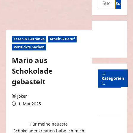
Suchen
nach:
Essen & Getränke
Arbeit & Beruf
Verrückte Sachen
Mario aus
Schokolade
..:
Kategorien
gebastelt
:..
Joker
Animierte
1. Mai 2025
Bilder &
Gifs
0 Kommentare
Arbeit &
Für meine neueste
Beruf
Schokoladenkreation habe ich mich