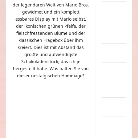
der legendären Welt von Mario Bros.
Dummheiten
gewidmet und ein komplett
essbares Display mit Mario selbst,
eklige
der ikonischen grünen Pfeife, der
Sachen
fleischfressenden Blume und der
Erwachsene
klassischen Fragebox über ihm
kreiert. Dies ist mit Abstand das
Essen &
größte und aufwendigste
Getränke
Schokoladenstück, das ich je
Freizeit
hergestellt habe. Was halten Sie von
dieser nostalgischen Hommage?
Jugendliche
Kinder
Kunst &
Kultur
lustige
Sachen