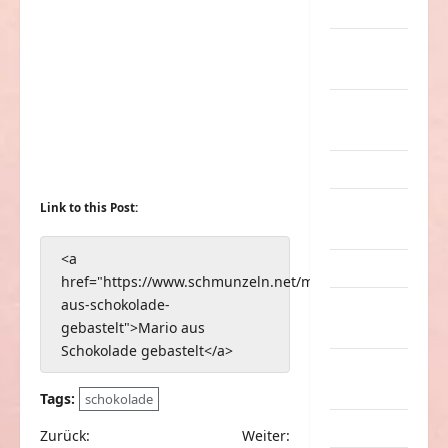
Musik
nervige
Sachen
Party &
Feiern
Picdump
Pleiten &
Link to this Post:
Pannen
<a
Sonstiges
href="https://www.schmunzeln.net/mario-
aus-schokolade-
soziale
gebastelt">Mario aus
Taten
Schokolade gebastelt</a>
Sport &
Turnen
Tags:
schokolade
Sprüche
B
Zurück:
Weiter: