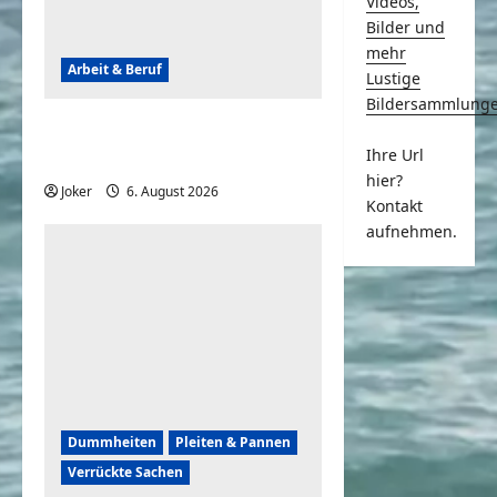
Videos,
Bilder und
mehr
Arbeit & Beruf
Lustige
Bildersammlung
Tagesschau – Das war so
Ihre Url
nicht geplant, aber lustig
hier?
Joker
6. August 2026
0
Kontakt
aufnehmen.
Dummheiten
Pleiten & Pannen
Verrückte Sachen