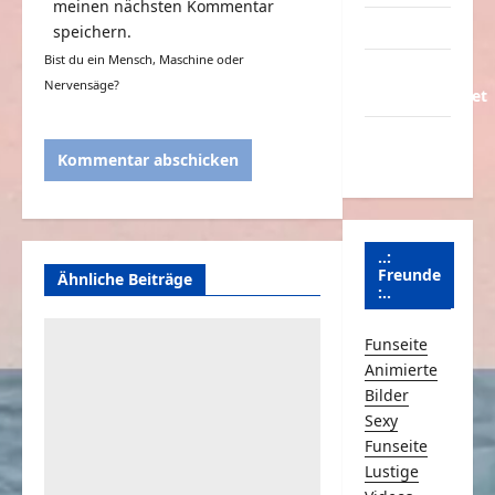
meinen nächsten Kommentar
Partnerseiten
speichern.
Bist du ein Mensch, Maschine oder
Über
Nervensäge?
Schmunzeln.net
Versicherung
& Co.
..:
Freunde
Ähnliche Beiträge
:..
Funseite
Animierte
Bilder
Sexy
Funseite
Lustige