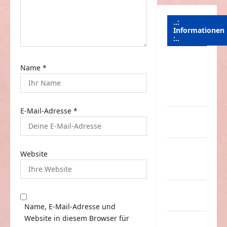
i
o
..:
Informationen
n
:..
Das
Name
*
Funportal
für Spass &
Unterhaltung
E-Mail-Adresse
*
Geld /
Kredit
Impressum
Website
–
Datenschutz
Kontakt /
Mitmachen
Name, E-Mail-Adresse und
Website in diesem Browser für
Linktausch