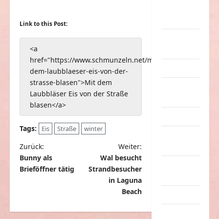
nervige
Sachen
Link to this Post:
Party &
<a
Feiern
href="https://www.schmunzeln.net/mit-
Picdump
dem-laubblaeser-eis-von-der-
strasse-blasen">Mit dem
Pleiten &
Laubbläser Eis von der Straße
Pannen
blasen</a>
Sonstiges
Tags:
Eis
Straße
winter
soziale
B
Taten
Zurück:
Weiter:
Bunny als
Wal besucht
e
Sport &
Brieföffner tätig
Strandbesucher
i
Turnen
in Laguna
t
Beach
Sprüche
r
Streiche