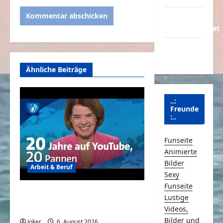
Über
Schmunzeln.net
Versicherung
& Co.
Ähnliche Beiträge
..:
Freunde
:..
Funseite
Animierte
Bilder
Arbeit & Beruf
Sexy
Funseite
Tagesschau – Das war so
Lustige
nicht geplant, aber lustig
Videos,
Bilder und
Joker
6. August 2026
0