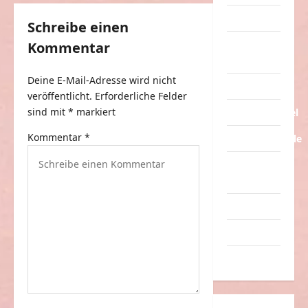
a
Tiere
g
Schreibe einen
Urlaub &
Kommentar
s
Erholung
n
Deine E-Mail-Adresse wird nicht
Verarschung
a
veröffentlicht.
Erforderliche Felder
v
sind mit
*
markiert
Verkehrsmittel
i
Kommentar
*
Verkehrsunfälle
g
Verrückte
a
Sachen
t
Videos
i
Werbespots
o
Witze
n