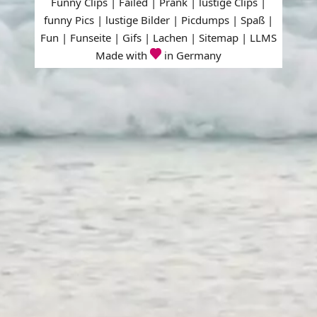
Funny Clips | Failed | Prank | lustige Clips |
funny Pics | lustige Bilder | Picdumps | Spaß |
Fun | Funseite | Gifs | Lachen |
Sitemap
|
LLMS
Made with
in Germany