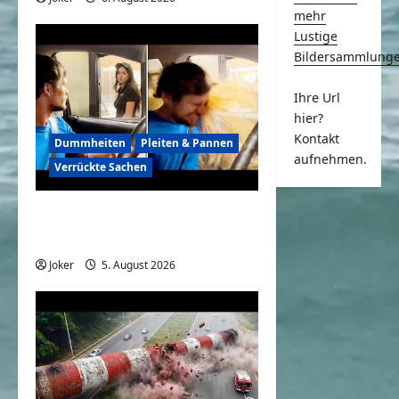
mehr
Lustige
Bildersammlung
Ihre Url
hier?
Kontakt
Dummheiten
Pleiten & Pannen
aufnehmen.
Verrückte Sachen
Komische Leute ernten
sofort Karma und Schande
Joker
5. August 2026
0