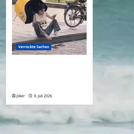
Verrückte Sachen
Backofen Natur: Wenn der
Alltag auf
rekordverdächtige Hitze
trifft
Joker
8. Juli 2026
0