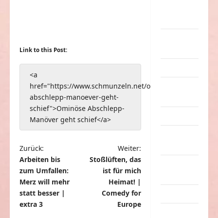
nervige
Sachen
Party &
Feiern
Link to this Post:
Picdump
<a
href="https://www.schmunzeln.net/ominoese-
Pleiten &
abschlepp-manoever-geht-
Pannen
schief">Ominöse Abschlepp-
Sonstiges
Manöver geht schief</a>
soziale
Taten
B
Zurück:
Weiter:
Arbeiten bis
Stoßlüften, das
e
Sport &
zum Umfallen:
ist für mich
Turnen
i
Merz will mehr
Heimat! |
t
statt besser |
Comedy for
Sprüche
extra 3
Europe
r
Streiche