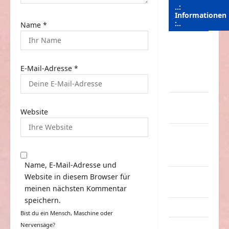
..:
Informationen
:..
Name
*
Das
Funportal
E-Mail-Adresse
*
für Spass &
Unterhaltung
Geld /
Website
Kredit
Impressum
–
Datenschutz
Name, E-Mail-Adresse und
Kontakt /
Website in diesem Browser für
Mitmachen
meinen nächsten Kommentar
speichern.
Linktausch
Bist du ein Mensch, Maschine oder
Nervensäge?
Partnerseiten