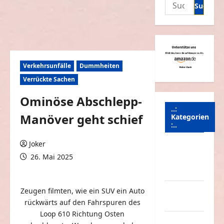
Suchen
nach:
Verkehrsunfälle
Dummheiten
Verrückte Sachen
Ominöse Abschlepp-
..:
Manöver geht schief
Kategorien
:..
Joker
Animierte
26. Mai 2025
Bilder &
0 Kommentare
Gifs
Arbeit &
Zeugen filmten, wie ein SUV ein Auto
Beruf
rückwärts auf den Fahrspuren des
Loop 610 Richtung Osten
Dummheiten