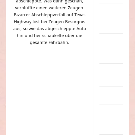
abschleppte. Was dann geschah,
verblüffte einen weiteren Zeugen.
eklige
Bizarrer Abschleppvorfall auf Texas
Sachen
Highway löst bei Zeugen Besorgnis
Erwachsene
aus, so wie das abgeschleppte Auto
hin und her schaukelte über die
Essen &
gesamte Fahrbahn.
Getränke
Freizeit
Jugendliche
Kinder
Kunst &
Kultur
lustige
Sachen
Musik