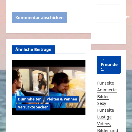
Über
Schmunzeln.net
Versicherung
& Co.
Ähnliche Beiträge
..:
Freunde
:..
Funseite
Animierte
Bilder
Dummheiten
Pleiten & Pannen
Sexy
Verrückte Sachen
Funseite
Lustige
Komische Leute ernten
Videos,
Bilder und
sofort Karma und Schande