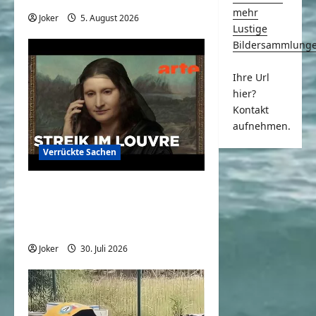
mehr
Joker
5. August 2026
0
Lustige
Bildersammlung
Ihre Url
hier?
Kontakt
aufnehmen.
Verrückte Sachen
Mona Lisa: Kündigung beim
Louvre? | Bilder allein
zuhaus | ARTE
Joker
30. Juli 2026
0