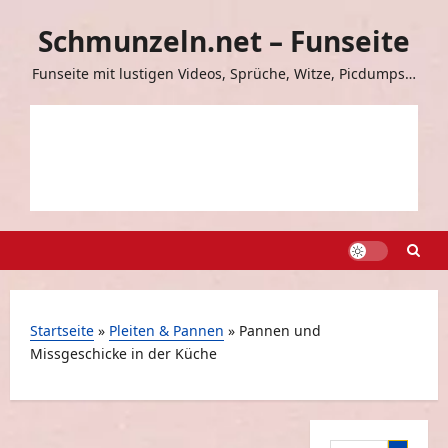
Zum
Schmunzeln.net – Funseite
Inhalt
springen
Funseite mit lustigen Videos, Sprüche, Witze, Picdumps…
Startseite
»
Pleiten & Pannen
»
Pannen und
Missgeschicke in der Küche