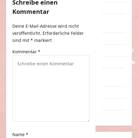
Schreibe einen
Tiere
g
Kommentar
s
Urlaub &
Deine E-Mail-Adresse wird nicht
Erholung
n
veröffentlicht.
Erforderliche Felder
a
Verarschung
sind mit
*
markiert
v
Verkehrsmittel
Kommentar
*
i
Verkehrsunfälle
g
Verrückte
a
Sachen
t
Videos
i
o
Werbespots
n
Witze
Name
*