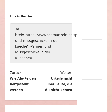
nervige
Sachen
Link to this Post:
Party &
Feiern
<a
Picdump
href="https://www.schmunzeln.net/pannen-
und-missgeschicke-in-der-
Pleiten &
kueche">Pannen und
Pannen
Missgeschicke in der
Küche</a>
Sonstiges
soziale
B
Zurück:
Weiter:
Taten
Wie Alu-Felgen
Urteile nicht
e
hergestellt
über Leute, die
Sport &
i
werden
du nicht kennst
Turnen
t
Sprüche
r
Streiche
a