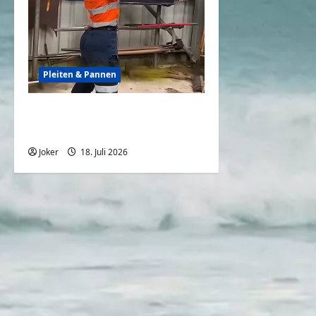
Pleiten & Pannen
Wenn Nachahmer baden
gehen
Joker
18. Juli 2026
0