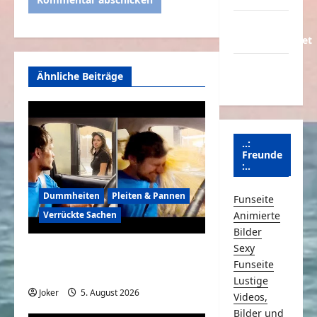
Über
Schmunzeln.net
Versicherung
Ähnliche Beiträge
& Co.
..:
Freunde
:..
Dummheiten
Pleiten & Pannen
Funseite
Animierte
Verrückte Sachen
Bilder
Sexy
Komische Leute ernten
Funseite
sofort Karma und Schande
Lustige
Joker
5. August 2026
0
Videos,
Bilder und