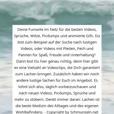
Deine Funseite im Netz für die besten Videos,
Sprüche, Witze, Picdumps und animierte Gifs. Du
bist zum Beispiel auf der Suche nach lustigen
Videos, oder Videos mit Pleiten, Pech und
Pannen für Spaß, Freude und Unterhaltung?
Dann bist Du hier genau richtig, denn hier gibt
es eine Vielzahl an Videoclips, die Dich garantiert
zum Lachen bringen. Zusätzlich haben wir noch
andere lustige Sachen für Euch im Angebot. Es
lohnt sich also, täglich vorbeizuschauen und
nach neuen Videos, Picdumps, Sprüche und
mehr zu stöbern. Denkt immer daran: Lachen ist
die beste Medizin des Alltages und des eigenen
Wohlbefindens. - Copyright by Schmunzeln.net