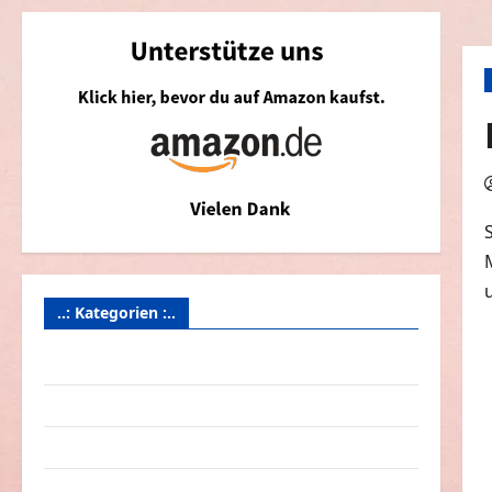
..: Kategorien :..
Animierte Bilder & Gifs
Arbeit & Beruf
Dummheiten
eklige Sachen