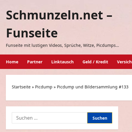
Zum
Schmunzeln.net –
Inhalt
springen
Funseite
Funseite mit lustigen Videos, Sprüche, Witze, Picdumps…
Home
Partner
Linktausch
Geld / Kredit
Versic
Startseite
»
Picdump
»
Picdump und Bildersammlung #133
Suchen
nach: