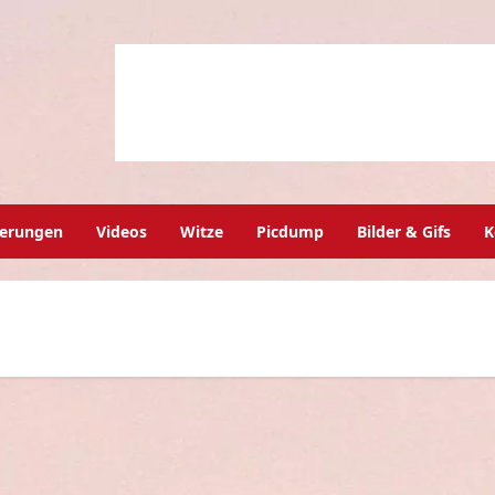
herungen
Videos
Witze
Picdump
Bilder & Gifs
K