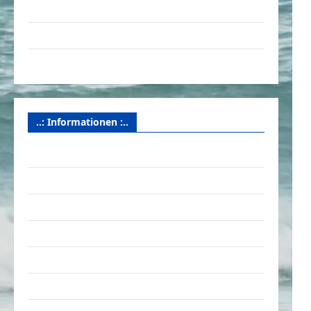
Videos
Werbespots
Witze
..: Informationen :..
Das Funportal für Spass & Unterhaltung
Geld / Kredit
Impressum – Datenschutz
Kontakt / Mitmachen
Linktausch
Partnerseiten