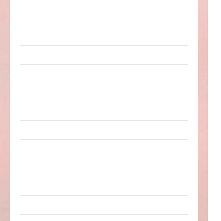
Erwachsene
Essen & Getränke
Freizeit
Jugendliche
Kinder
Kunst & Kultur
lustige Sachen
Musik
nervige Sachen
Party & Feiern
Picdump