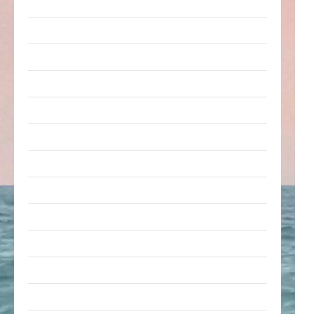
Pleiten & Pannen
Sonstiges
soziale Taten
Sport & Turnen
Sprüche
Streiche
Tiere
Urlaub & Erholung
Verarschung
Verkehrsmittel
Verkehrsunfälle
Verrückte Sachen