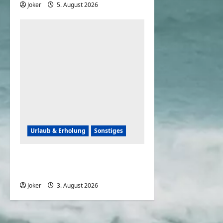
Joker
5. August 2026
0
Urlaub & Erholung
Sonstiges
Einfache und simple
Sicherheitstipps für Reisen
Joker
3. August 2026
0