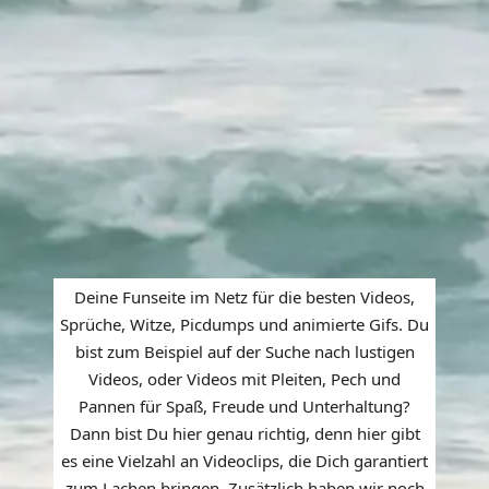
Deine Funseite im Netz für die besten Videos,
Sprüche, Witze, Picdumps und animierte Gifs. Du
bist zum Beispiel auf der Suche nach lustigen
Videos, oder Videos mit Pleiten, Pech und
Pannen für Spaß, Freude und Unterhaltung?
Dann bist Du hier genau richtig, denn hier gibt
es eine Vielzahl an Videoclips, die Dich garantiert
zum Lachen bringen. Zusätzlich haben wir noch