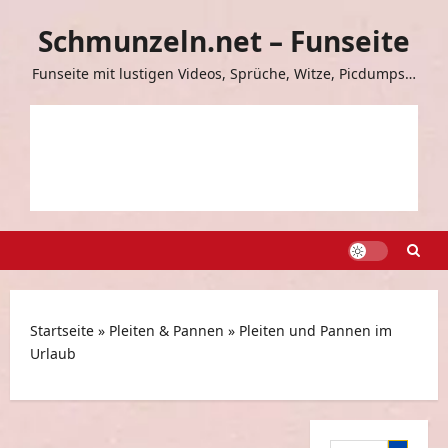
Zum
Schmunzeln.net – Funseite
Inhalt
springen
Funseite mit lustigen Videos, Sprüche, Witze, Picdumps…
Startseite
»
Pleiten & Pannen
»
Pleiten und Pannen im
Urlaub