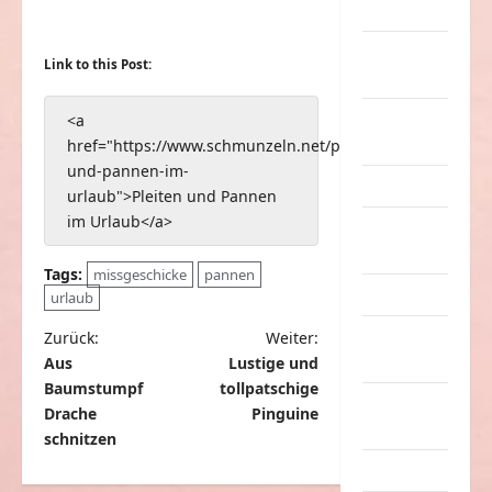
Musik
nervige
Link to this Post:
Sachen
Party &
<a
Feiern
href="https://www.schmunzeln.net/pleiten-
und-pannen-im-
Picdump
urlaub">Pleiten und Pannen
im Urlaub</a>
Pleiten &
Pannen
Tags:
missgeschicke
pannen
Sonstiges
urlaub
B
soziale
Zurück:
Weiter:
Taten
Aus
Lustige und
e
Baumstumpf
tollpatschige
i
Sport &
Drache
Pinguine
Turnen
t
schnitzen
Sprüche
r