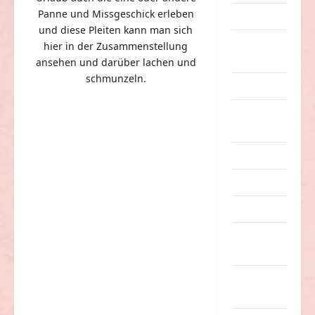
Panne und Missgeschick erleben
Dummheiten
und diese Pleiten kann man sich
eklige
hier in der Zusammenstellung
Sachen
ansehen und darüber lachen und
schmunzeln.
Erwachsene
Essen &
Getränke
Freizeit
Jugendliche
Kinder
Kunst &
Kultur
lustige
Sachen