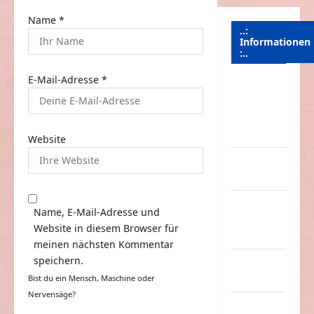
Name
*
..:
Informationen
:..
E-Mail-Adresse
*
Das
Funportal
für Spass &
Unterhaltung
Website
Geld /
Kredit
Impressum
Name, E-Mail-Adresse und
–
Website in diesem Browser für
Datenschutz
meinen nächsten Kommentar
speichern.
Kontakt /
Mitmachen
Bist du ein Mensch, Maschine oder
Nervensäge?
Linktausch