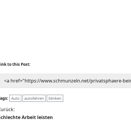
ink to this Post:
<a href="https://www.schmunzeln.net/privatsphaere-be
Tags:
Auto
autofahren
blinken
B
Zurück:
Schlechte Arbeit leisten
e