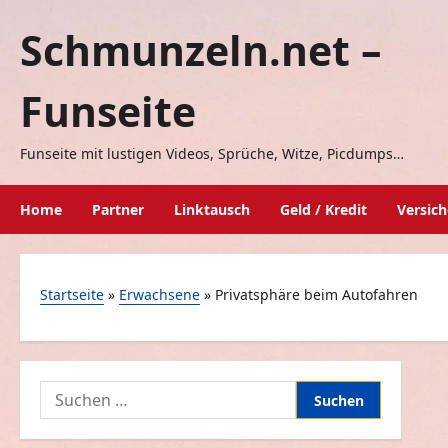
Zum
Schmunzeln.net –
Inhalt
springen
Funseite
Funseite mit lustigen Videos, Sprüche, Witze, Picdumps…
Home
Partner
Linktausch
Geld / Kredit
Versic
Startseite
»
Erwachsene
»
Privatsphäre beim Autofahren
Suchen
nach: