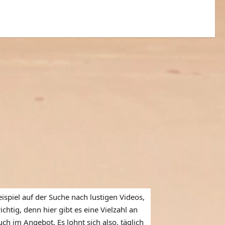
0
ispiel auf der Suche nach lustigen Videos,
htig, denn hier gibt es eine Vielzahl an
ch im Angebot. Es lohnt sich also, täglich