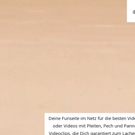
Deine Funseite im Netz für die besten Vid
oder Videos mit Pleiten, Pech und Panne
Videoclips, die Dich garantiert zum Lache