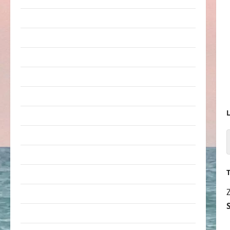
Erwachsene
Essen & Getränke
Freizeit
Jugendliche
Kinder
L
Kunst & Kultur
lustige Sachen
Musik
nervige Sachen
Party & Feiern
Picdump