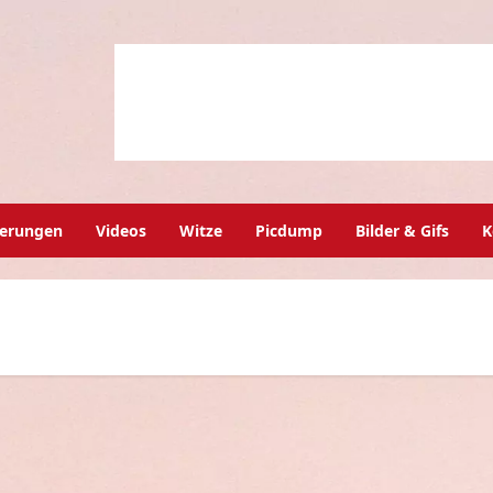
herungen
Videos
Witze
Picdump
Bilder & Gifs
K