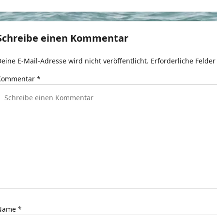
t
r
Schreibe einen Kommentar
a
eine E-Mail-Adresse wird nicht veröffentlicht.
Erforderliche Felder
g
Kommentar
*
s
n
a
v
g
a
t
Name
*