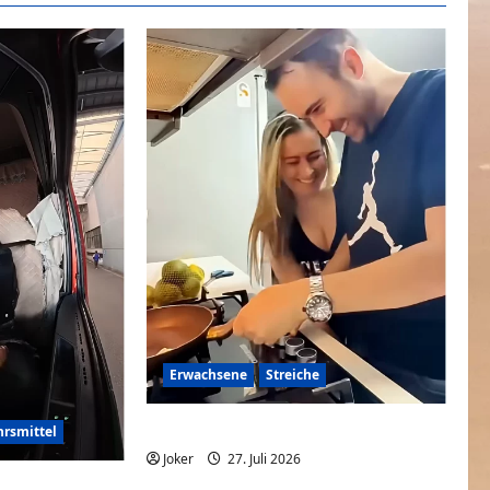
Erwachsene
Streiche
Wenn Paare sich Streiche spielen
hrsmittel
Joker
27. Juli 2026
0
ückwärts