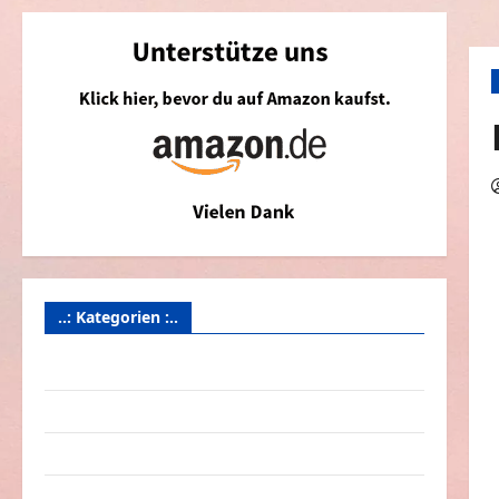
..: Kategorien :..
Animierte Bilder & Gifs
Arbeit & Beruf
Dummheiten
eklige Sachen