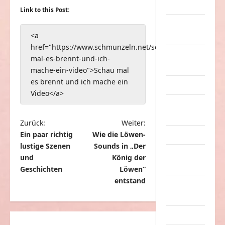
Musik
Link to this Post:
nervige
<a
Sachen
href="https://www.schmunzeln.net/schau-
Party &
mal-es-brennt-und-ich-
Feiern
mache-ein-video">Schau mal
es brennt und ich mache ein
Picdump
Video</a>
Pleiten &
Pannen
B
Zurück:
Weiter:
Ein paar richtig
Wie die Löwen-
Sonstiges
e
lustige Szenen
Sounds in „Der
i
soziale
und
König der
Taten
t
Geschichten
Löwen“
entstand
r
Sport &
Turnen
a
g
Sprüche