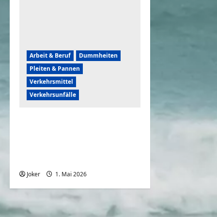
Arbeit & Beruf
Dummheiten
Pleiten & Pannen
Verkehrsmittel
Verkehrsunfälle
Unglaublich clevere
Bauarbeiter & urkomische
Pannen | Baustellen-
Compilation
Joker
1. Mai 2026
0