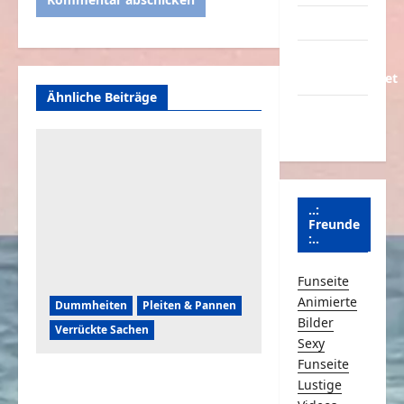
Partnerseiten
Über
Schmunzeln.net
Ähnliche Beiträge
Versicherung
& Co.
..:
Freunde
:..
Funseite
Animierte
Dummheiten
Pleiten & Pannen
Bilder
Verrückte Sachen
Sexy
Funseite
Komische Leute ernten
Lustige
sofort Karma und Schande