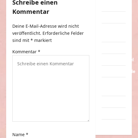
Schreibe einen
s
Streiche
Kommentar
n
Tiere
a
Deine E-Mail-Adresse wird nicht
Urlaub &
v
veröffentlicht.
Erforderliche Felder
Erholung
sind mit
*
markiert
i
Verarschung
g
Kommentar
*
Verkehrsmittel
a
t
Verkehrsunfälle
i
Verrückte
o
Sachen
n
Videos
Werbespots
Witze
Name
*