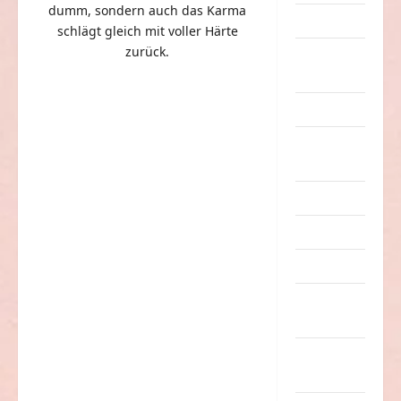
dumm, sondern auch das Karma
Dummheiten
schlägt gleich mit voller Härte
zurück.
eklige
Sachen
Erwachsene
Essen &
Getränke
Freizeit
Jugendliche
Kinder
Kunst &
Kultur
lustige
Sachen