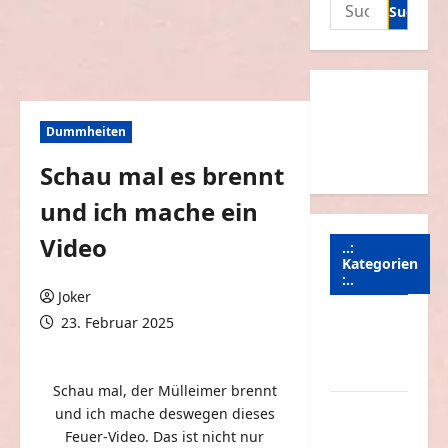
Suchen
nach:
Dummheiten
Schau mal es brennt
und ich mache ein
Video
..:
Kategorien
:..
Joker
23. Februar 2025
Animierte
0 Kommentare
Bilder &
Gifs
Schau mal, der Mülleimer brennt
Arbeit &
und ich mache deswegen dieses
Beruf
Feuer-Video. Das ist nicht nur