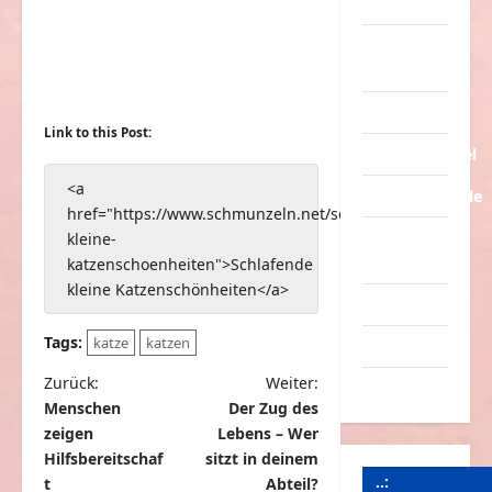
Tiere
Urlaub &
Erholung
Verarschung
Link to this Post:
Verkehrsmittel
<a
Verkehrsunfälle
href="https://www.schmunzeln.net/schlafende-
Verrückte
kleine-
Sachen
katzenschoenheiten">Schlafende
kleine Katzenschönheiten</a>
Videos
Tags:
katze
katzen
Werbespots
B
Zurück:
Weiter:
Witze
Menschen
Der Zug des
e
zeigen
Lebens – Wer
i
Hilfsbereitschaf
sitzt in deinem
..:
t
t
Abteil?