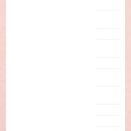
Sachen
Party &
Feiern
Picdump
Pleiten &
Pannen
Sonstiges
soziale
Taten
Sport &
Turnen
Sprüche
Streiche