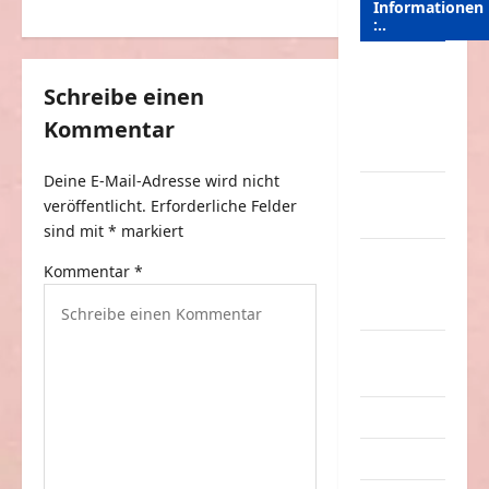
Informationen
:..
r
a
Das
g
Schreibe einen
Funportal
Kommentar
für Spass &
s
Unterhaltung
n
Deine E-Mail-Adresse wird nicht
Geld /
a
veröffentlicht.
Erforderliche Felder
Kredit
v
sind mit
*
markiert
Impressum
i
Kommentar
*
–
g
Datenschutz
a
Kontakt /
t
Mitmachen
i
Linktausch
o
Partnerseiten
n