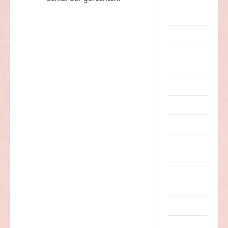
eklige
Sachen
Erwachsene
Essen &
Getränke
Freizeit
Jugendliche
Kinder
Kunst &
Kultur
lustige
Sachen
Musik
nervige