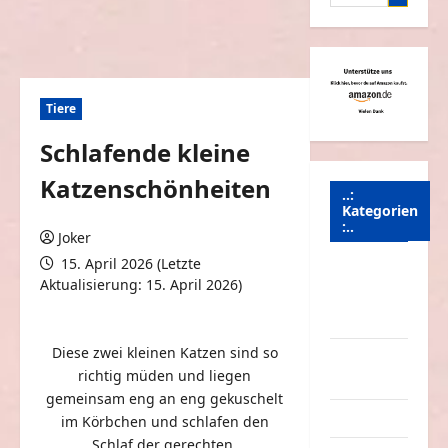
nach:
Tiere
Schlafende kleine
Katzenschönheiten
..:
Kategorien
:..
Joker
15. April 2026 (Letzte
Animierte
Aktualisierung: 15. April 2026)
Bilder &
0 Kommentare
Gifs
Diese zwei kleinen Katzen sind so
Arbeit &
richtig müden und liegen
Beruf
gemeinsam eng an eng gekuschelt
Dummheiten
im Körbchen und schlafen den
Schlaf der gerechten.