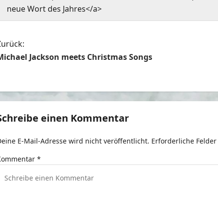
neue Wort des Jahres</a>
B
Zurück:
Michael Jackson meets Christmas Songs
e
t
r
Schreibe einen Kommentar
a
eine E-Mail-Adresse wird nicht veröffentlicht.
Erforderliche Felder
g
Kommentar
*
s
n
a