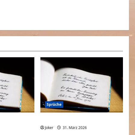
Sprüche
 da ist
Wo ist das Geld hingekommen?
0
Joker
31. März 2026
0