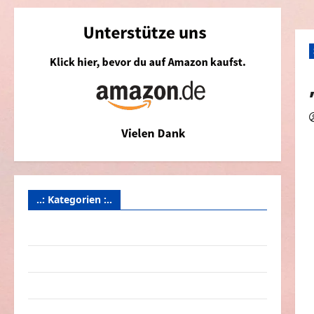
..: Kategorien :..
Animierte Bilder & Gifs
Arbeit & Beruf
Dummheiten
eklige Sachen