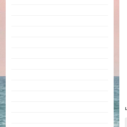
Erwachsene
Essen & Getränke
Freizeit
Jugendliche
Kinder
Kunst & Kultur
lustige Sachen
Musik
nervige Sachen
Party & Feiern
L
Picdump