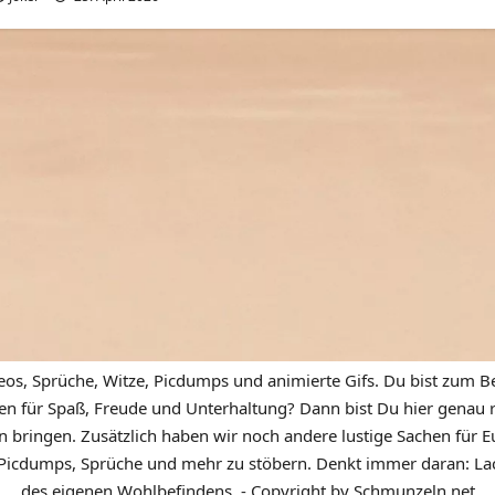
eos, Sprüche, Witze, Picdumps und animierte Gifs. Du bist zum Be
n für Spaß, Freude und Unterhaltung? Dann bist Du hier genau ric
n bringen. Zusätzlich haben wir noch andere lustige Sachen für Eu
icdumps, Sprüche und mehr zu stöbern. Denkt immer daran: Lach
des eigenen Wohlbefindens. - Copyright by Schmunzeln.net