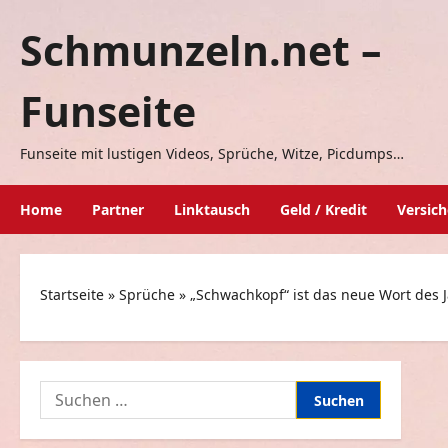
Zum
Schmunzeln.net –
Inhalt
springen
Funseite
Funseite mit lustigen Videos, Sprüche, Witze, Picdumps…
Home
Partner
Linktausch
Geld / Kredit
Versic
Startseite
»
Sprüche
»
„Schwachkopf“ ist das neue Wort des 
Suchen
nach: