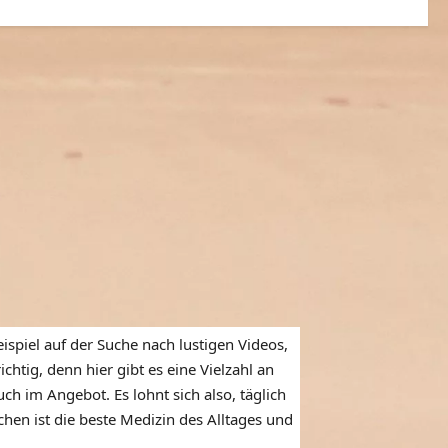
ispiel auf der Suche nach lustigen Videos,
htig, denn hier gibt es eine Vielzahl an
ch im Angebot. Es lohnt sich also, täglich
en ist die beste Medizin des Alltages und