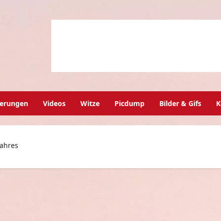
herungen
Videos
Witze
Picdump
Bilder & Gifs
K
Jahres