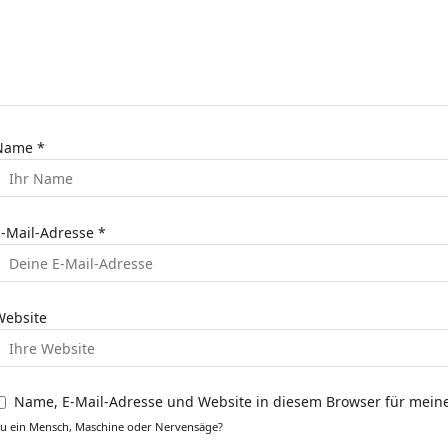
v
g
a
t
Name
*
o
E-Mail-Adresse
*
n
Website
Name, E-Mail-Adresse und Website in diesem Browser für mei
u ein Mensch, Maschine oder Nervensäge?