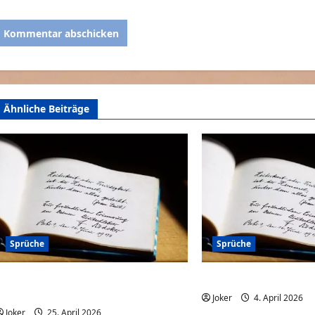
Ähnliche Beiträge
Sprüche
Sprüche
Ich würde ja gerne ein paar Kilos
Wenn der Kollege nicht
erlieren
Joker
4. April 2026
Joker
25. April 2026
0