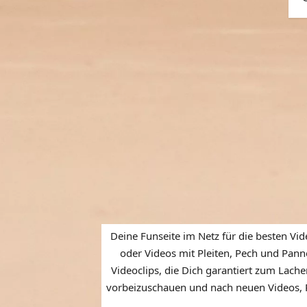
Deine Funseite im Netz für die besten Vid
oder Videos mit Pleiten, Pech und Panne
Videoclips, die Dich garantiert zum Lache
vorbeizuschauen und nach neuen Videos, P