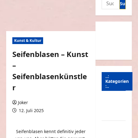
Suchen
nach:
Kunst & Kultur
Seifenblasen – Kunst
–
Seifenblasenkünstle
..:
Kategorien
r
:..
Animierte
Joker
Bilder &
12. Juli 2025
Gifs
0 Kommentare
Arbeit &
Seifenblasen kennt definitiv jeder
Beruf