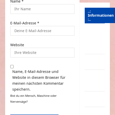
Name
*
..:
Informationen
:..
E-Mail-Adresse
*
Das
Funportal
für Spass &
Website
Unterhaltung
Geld /
Kredit
Name, E-Mail-Adresse und
Impressum
Website in diesem Browser für
–
meinen nächsten Kommentar
Datenschutz
speichern.
Bist du ein Mensch, Maschine oder
Kontakt /
Nervensäge?
Mitmachen
Linktausch