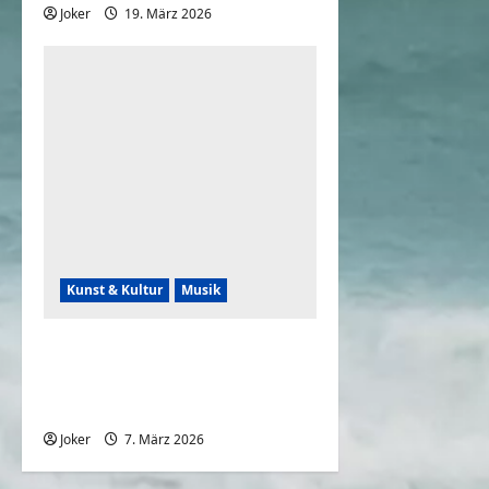
Joker
19. März 2026
0
Kunst & Kultur
Musik
ROSALÍA – Berghain, Live at
The BRIT Awards 2026 ft.
Björk
Joker
7. März 2026
0