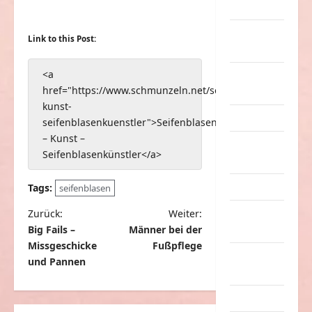
Musik
nervige
Link to this Post:
Sachen
<a
Party &
href="https://www.schmunzeln.net/seifenblasen-
Feiern
kunst-
Picdump
seifenblasenkuenstler">Seifenblasen
– Kunst –
Pleiten &
Seifenblasenkünstler</a>
Pannen
Sonstiges
Tags:
seifenblasen
B
Zurück:
Weiter:
soziale
Big Fails –
Männer bei der
Taten
e
Missgeschicke
Fußpflege
i
Sport &
und Pannen
Turnen
t
r
Sprüche