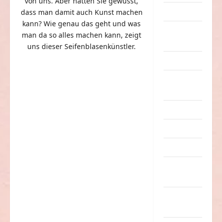
von uns. Aber hätten Sie gewusst,
Dummheiten
dass man damit auch Kunst machen
kann? Wie genau das geht und was
eklige
man da so alles machen kann, zeigt
Sachen
uns dieser Seifenblasenkünstler.
Erwachsene
Essen &
Getränke
Freizeit
Jugendliche
Kinder
Kunst &
Kultur
lustige
Sachen