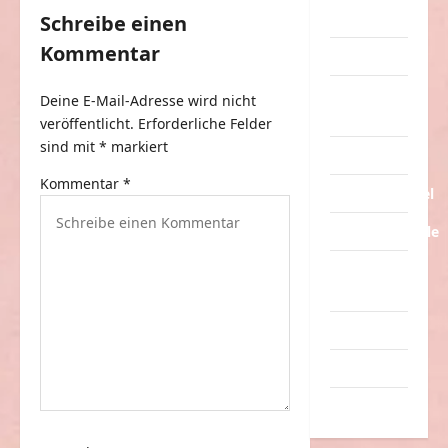
a
Streiche
Schreibe einen
g
Kommentar
Tiere
s
Urlaub &
Deine E-Mail-Adresse wird nicht
n
Erholung
veröffentlicht.
Erforderliche Felder
a
sind mit
*
markiert
Verarschung
v
Kommentar
*
Verkehrsmittel
i
g
Verkehrsunfälle
a
Verrückte
t
Sachen
i
Videos
o
Werbespots
n
Witze