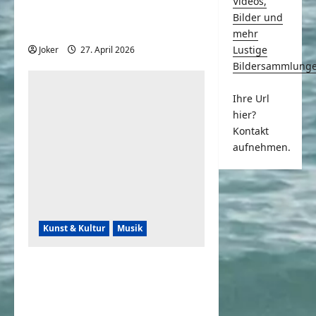
Videos,
spektakuläres Meer aus 7
Bilder und
Millionen Blumen
mehr
Lustige
Joker
27. April 2026
0
Bildersammlung
Ihre Url
hier?
Kontakt
aufnehmen.
Kunst & Kultur
Musik
Unglaubliche
Straßenkünstler – auf
Kamera festgehalten