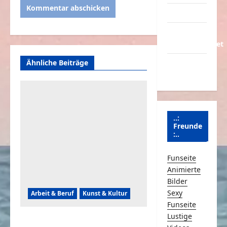
Partnerseiten
Über
Schmunzeln.net
Ähnliche Beiträge
Versicherung
& Co.
..:
Freunde
:..
Funseite
Animierte
Bilder
Sexy
Arbeit & Beruf
Kunst & Kultur
Funseite
Lustige
Keukenhof 2026: Ein