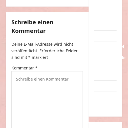
a
Tiere
g
Urlaub &
Schreibe einen
s
Erholung
Kommentar
n
Verarschung
a
Deine E-Mail-Adresse wird nicht
Verkehrsmittel
v
veröffentlicht.
Erforderliche Felder
sind mit
*
markiert
Verkehrsunfälle
i
g
Kommentar
*
Verrückte
Sachen
a
t
Videos
i
Werbespots
o
Witze
n