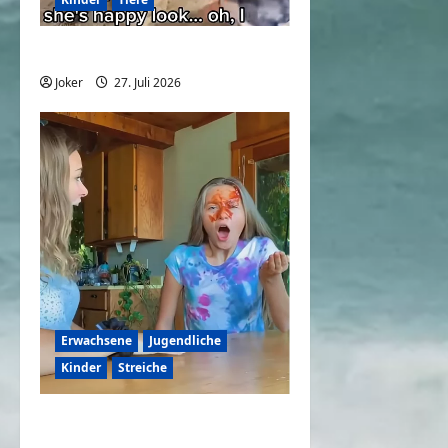
Katzen und freche Kinder
Joker
27. Juli 2026
0
Erwachsene
Jugendliche
Kinder
Streiche
Wenn du eine Schwester