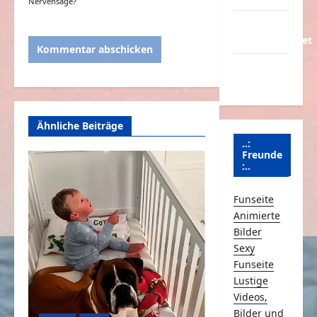
Nervensäge?
Über
Schmunzeln.net
Versicherung
& Co.
Ähnliche Beiträge
..:
Freunde
:..
Funseite
Animierte
Bilder
Sexy
Funseite
Lustige
Videos,
Bilder und