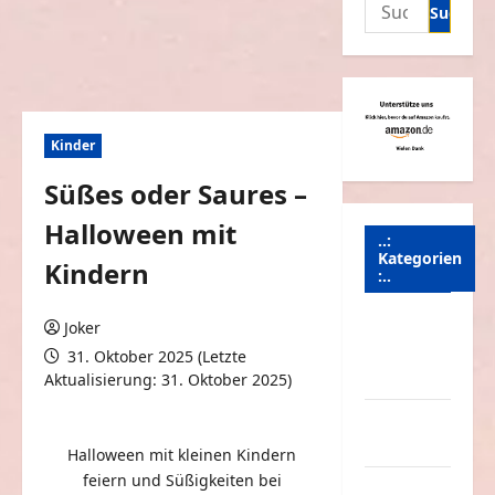
Suchen
nach:
Kinder
Süßes oder Saures –
Halloween mit
..:
Kategorien
Kindern
:..
Animierte
Joker
Bilder &
31. Oktober 2025 (Letzte
Gifs
Aktualisierung: 31. Oktober 2025)
0 Kommentare
Arbeit &
Beruf
Halloween mit kleinen Kindern
feiern und Süßigkeiten bei
Dummheiten