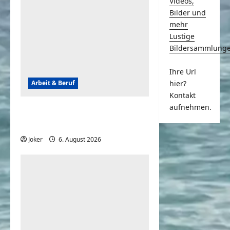
Videos,
Bilder und
mehr
Lustige
Bildersammlung
Ihre Url
Arbeit & Beruf
hier?
Kontakt
aufnehmen.
Tagesschau – Das war so
nicht geplant, aber lustig
Joker
6. August 2026
0