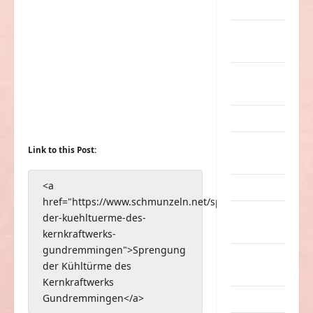
Musik
nervige
Sachen
Party &
Feiern
Picdump
Pleiten &
Link to this Post:
Pannen
<a
Sonstiges
href="https://www.schmunzeln.net/sprengung-
soziale
der-kuehltuerme-des-
Taten
kernkraftwerks-
gundremmingen">Sprengung
Sport &
der Kühltürme des
Turnen
Kernkraftwerks
Gundremmingen</a>
Sprüche