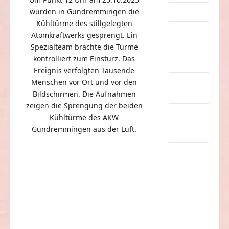
wurden in Gundremmingen die
Dummheiten
Kühltürme des stillgelegten
eklige
Atomkraftwerks gesprengt. Ein
Sachen
Spezialteam brachte die Türme
kontrolliert zum Einsturz. Das
Erwachsene
Ereignis verfolgten Tausende
Menschen vor Ort und vor den
Essen &
Bildschirmen. Die Aufnahmen
Getränke
zeigen die Sprengung der beiden
Freizeit
Kühltürme des AKW
Gundremmingen aus der Luft.
Jugendliche
Kinder
Kunst &
Kultur
lustige
Sachen