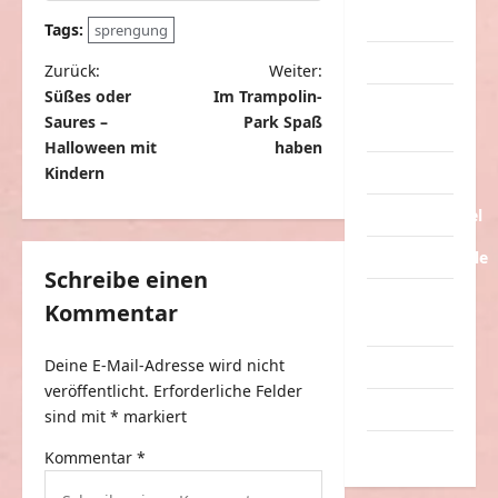
Streiche
Tags:
sprengung
Tiere
B
Zurück:
Weiter:
Süßes oder
Im Trampolin-
e
Urlaub &
Saures –
Park Spaß
Erholung
i
Halloween mit
haben
t
Kindern
Verarschung
r
Verkehrsmittel
a
Verkehrsunfälle
g
Schreibe einen
Verrückte
Kommentar
s
Sachen
n
Deine E-Mail-Adresse wird nicht
Videos
a
veröffentlicht.
Erforderliche Felder
Werbespots
v
sind mit
*
markiert
i
Witze
Kommentar
*
g