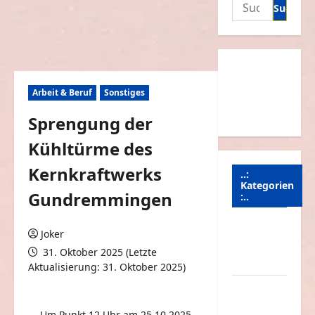
Suchen
nach:
Arbeit & Beruf
Sonstiges
Sprengung der
Kühltürme des
Kernkraftwerks
..:
Kategorien
Gundremmingen
:..
Animierte
Joker
Bilder &
31. Oktober 2025 (Letzte
Gifs
Aktualisierung: 31. Oktober 2025)
0 Kommentare
Arbeit &
Beruf
Um Punkt 12 Uhr am 25.10.2025