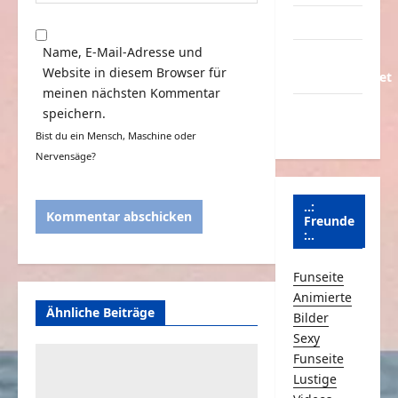
Partnerseiten
Name, E-Mail-Adresse und
Über
Website in diesem Browser für
Schmunzeln.net
meinen nächsten Kommentar
Versicherung
speichern.
& Co.
Bist du ein Mensch, Maschine oder
Nervensäge?
..:
Freunde
:..
Funseite
Animierte
Ähnliche Beiträge
Bilder
Sexy
Funseite
Lustige