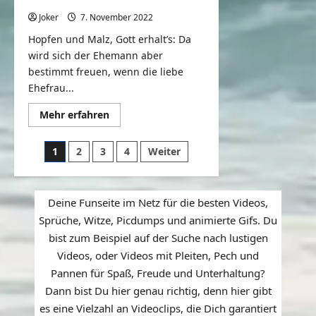
Joker
7. November 2022
0
Hopfen und Malz, Gott erhalt’s: Da
wird sich der Ehemann aber
bestimmt freuen, wenn die liebe
Ehefrau...
Mehr
Mehr erfahren
Informationen
über
Nichts
Seitennummerierung
1
2
3
4
Weiter
geht
über
der
ein
schönes
Beiträge
Bier
Deine Funseite im Netz für die besten Videos,
–
Ladykracher
Sprüche, Witze, Picdumps und animierte Gifs. Du
bist zum Beispiel auf der Suche nach lustigen
Videos, oder Videos mit Pleiten, Pech und
Pannen für Spaß, Freude und Unterhaltung?
Dann bist Du hier genau richtig, denn hier gibt
es eine Vielzahl an Videoclips, die Dich garantiert