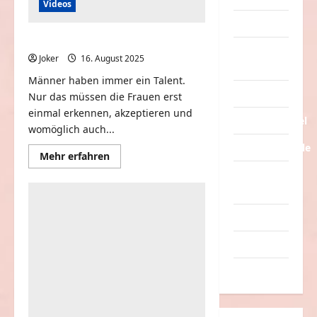
Videos
Tiere
Mens with Talent
Urlaub &
Joker
16. August 2025
0
Erholung
Männer haben immer ein Talent.
Verarschung
Nur das müssen die Frauen erst
einmal erkennen, akzeptieren und
Verkehrsmittel
womöglich auch...
Verkehrsunfälle
Mehr
Mehr erfahren
Informationen
Verrückte
über
Mens
Sachen
with
Talent
Videos
Werbespots
Witze