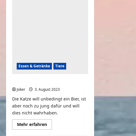
nie
ein
Bier
zum
Scherz
Essen & Getränke
Tiere
Was willst du trinken?
Joker
3. August 2023
0
Die Katze will unbedingt ein Bier, ist
aber noch zu jung dafür und will
dies nicht wahrhaben.
Mehr
Mehr erfahren
Informationen
über