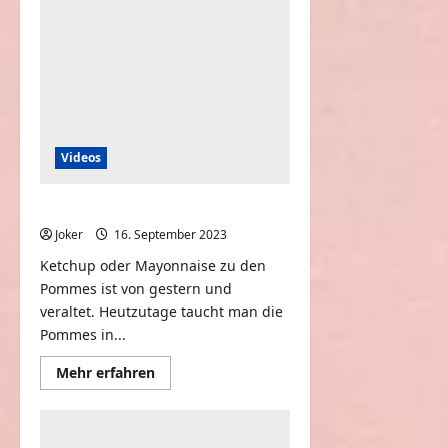
wollen
Videos
Pommes mit Bier-Geschmack
Joker
16. September 2023
0
Ketchup oder Mayonnaise zu den
Pommes ist von gestern und
veraltet. Heutzutage taucht man die
Pommes in...
Mehr
Mehr erfahren
Informationen
über
Pommes
mit
Bier-