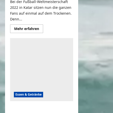
Bei der Fußball-Weltmeisterschaft
2022 in Katar sitzen nun die ganzen
Fans auf einmal auf dem Trockenen.
Denn...
Mehr
Mehr erfahren
Informationen
über
Es
gibt
kein
Bier
auf
Katar
–
Anti
WM
Song
2022
Essen & Getränke
Nichts geht über ein schönes Bier –
Ladykracher