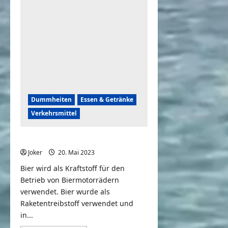
Was
willst
du
trinken?
Dummheiten
Essen & Getränke
Verkehrsmittel
Motorrad fährt mit Bier
Joker
20. Mai 2023
0
Bier wird als Kraftstoff für den
Betrieb von Biermotorrädern
verwendet. Bier wurde als
Raketentreibstoff verwendet und
in...