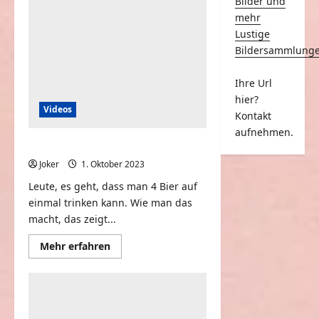
Bilder und
Brauerei
Mondkrater
mehr
Lustige
Bildersammlung
Ihre Url
hier?
Videos
Kontakt
aufnehmen.
4 Bier auf einmal trinken wollen
Joker
1. Oktober 2023
0
Leute, es geht, dass man 4 Bier auf
einmal trinken kann. Wie man das
macht, das zeigt...
Mehr
Mehr erfahren
Informationen
über
4
Bier
auf
einmal
trinken