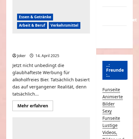
Partnerseiten
Über
Essen & Getränke
Schmunzeln.net
Arbeit & Beruf
Verkehrsmittel
Versicherung
& Co.
Das alkoholfreie Autofahrerbier –
VEB Brauerei Mondkrater
Joker
14. April 2025
0
..:
Jetzt nicht unbedingt die
Freunde
glaubhafteste Werbung für
:..
alkoholfreies Bier. Tatsächlich basiert
das auf vergangener Realität, denn
Funseite
tatsächlich...
Animierte
Bilder
Mehr
Mehr erfahren
Informationen
Sexy
über
Funseite
Das
alkoholfreie
Lustige
Autofahrerbier
–
Videos,
VEB