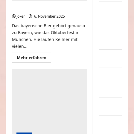
nervige
Bayern und das bayerische Bier
Sachen
Joker
6. November 2025
0
Das bayerische Bier gehört genauso
Party &
zu Bayern, wie das Oktoberfest in
Feiern
München. Hie laufen Kellner mit
Picdump
vielen...
Pleiten &
Mehr
Mehr erfahren
Informationen
Pannen
über
Bayern
Sonstiges
und
das
bayerische
soziale
Bier
Taten
Sport &
Turnen
Sprüche
Streiche