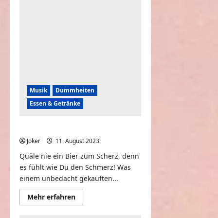
leert
Bier
auf
Ex
Musik
Dummheiten
Essen & Getränke
Quäle nie ein Bier zum Scherz
Joker
11. August 2023
0
Quäle nie ein Bier zum Scherz, denn
es fühlt wie Du den Schmerz! Was
einem unbedacht gekauften...
Mehr
Mehr erfahren
Informationen
über
Quäle