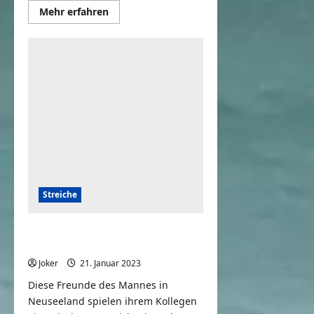
Mehr
Mehr erfahren
Informationen
über
Schatz,
ich
geh
mal
Bier
kaufen
Streiche
Wenn das Bier aus jedem
Wasserhahn kommt
Joker
21. Januar 2023
0
Diese Freunde des Mannes in
Neuseeland spielen ihrem Kollegen