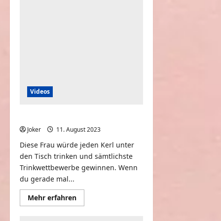
Geschmack
Videos
Frau leert Bier auf Ex
Joker
11. August 2023
0
Diese Frau würde jeden Kerl unter
den Tisch trinken und sämtlichste
Trinkwettbewerbe gewinnen. Wenn
du gerade mal...
Mehr
Mehr erfahren
Informationen
über
Frau