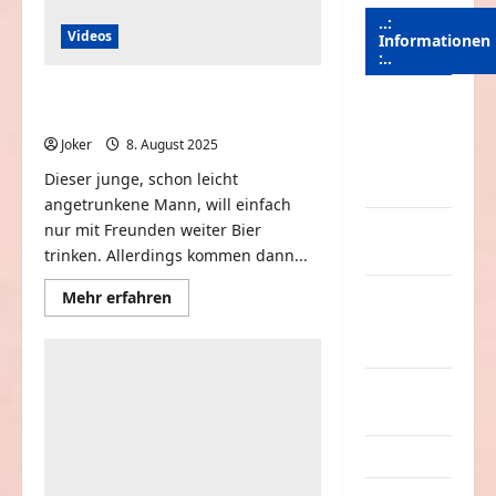
..:
Videos
Informationen
:..
Er will doch nur mit Freunden Bier
Das
trinken
Funportal
Joker
8. August 2025
0
für Spass &
Dieser junge, schon leicht
Unterhaltung
angetrunkene Mann, will einfach
Geld /
nur mit Freunden weiter Bier
Kredit
trinken. Allerdings kommen dann...
Mehr
Impressum
Mehr erfahren
Informationen
–
über
Er
Datenschutz
will
doch
nur
Kontakt /
mit
Mitmachen
Freunden
Bier
trinken
Linktausch