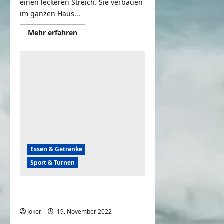
einen leckeren Streich. Sie verbauen
im ganzen Haus...
Mehr
Mehr erfahren
Informationen
über
Wenn
das
Bier
aus
jedem
Wasserhahn
kommt
Essen & Getränke
Sport & Turnen
Es gibt kein Bier auf Katar – Anti
WM Song 2022
Joker
19. November 2022
0