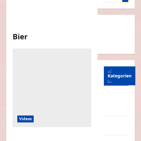
nach:
Bier
..:
Kategorien
:..
Animierte
Bilder &
Gifs
Videos
Arbeit &
Beruf
Wenn die Freundin gekonnt das