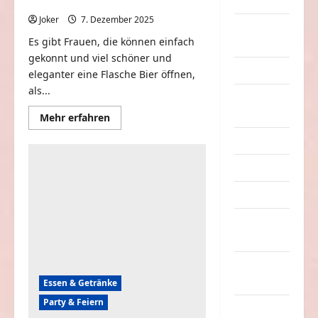
Dummheiten
Bier öffnet
Joker
7. Dezember 2025
0
eklige
Es gibt Frauen, die können einfach
Sachen
gekonnt und viel schöner und
Erwachsene
eleganter eine Flasche Bier öffnen,
als...
Essen &
Getränke
Mehr
Mehr erfahren
Informationen
über
Freizeit
Wenn
die
Freundin
Jugendliche
gekonnt
das
Kinder
Bier
öffnet
Kunst &
Kultur
lustige
Sachen
Essen & Getränke
Party & Feiern
Musik