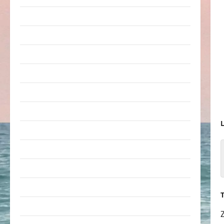
Arbeit & Beruf
Dummheiten
eklige Sachen
Erwachsene
Essen & Getränke
Freizeit
L
Jugendliche
Kinder
Kunst & Kultur
lustige Sachen
Musik