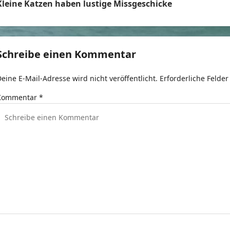
Kleine Katzen haben lustige Missgeschicke
e
t
Schreibe einen Kommentar
r
eine E-Mail-Adresse wird nicht veröffentlicht.
Erforderliche Felder
a
Kommentar
*
g
s
n
a
v
g