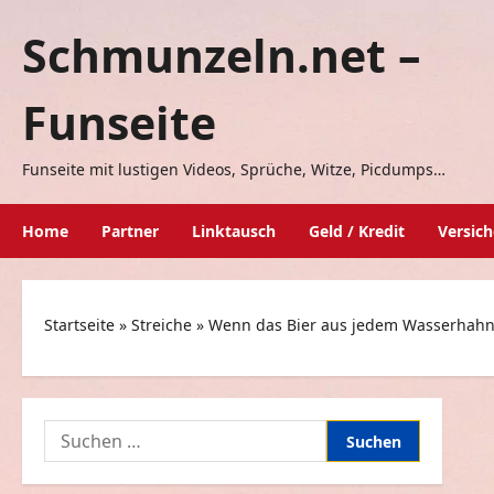
Zum
Schmunzeln.net –
Inhalt
springen
Funseite
Funseite mit lustigen Videos, Sprüche, Witze, Picdumps…
Home
Partner
Linktausch
Geld / Kredit
Versic
Startseite
»
Streiche
»
Wenn das Bier aus jedem Wasserhah
Suchen
nach: