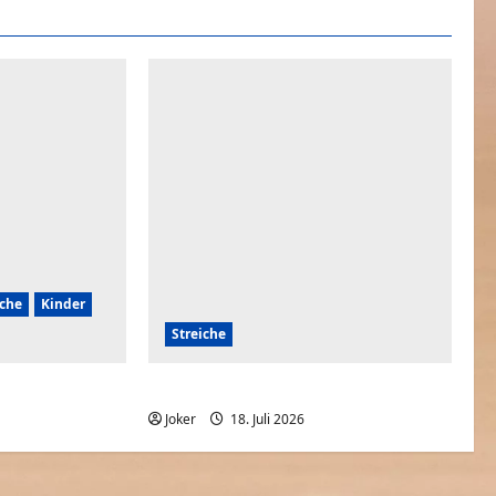
iche
Kinder
Streiche
r hast
Einfach mal nur Leute erschrecken
0
Joker
18. Juli 2026
0