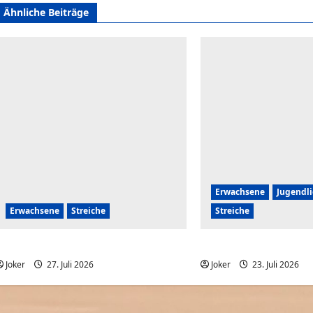
Ähnliche Beiträge
Erwachsene
Jugendl
Erwachsene
Streiche
Streiche
Wenn Paare sich Streiche spielen
Wenn du eine Schweste
Joker
27. Juli 2026
0
Joker
23. Juli 2026