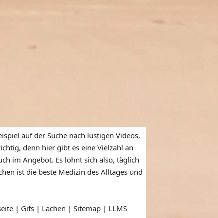
ispiel auf der Suche nach lustigen Videos,
htig, denn hier gibt es eine Vielzahl an
ch im Angebot. Es lohnt sich also, täglich
en ist die beste Medizin des Alltages und
seite | Gifs | Lachen |
Sitemap
|
LLMS