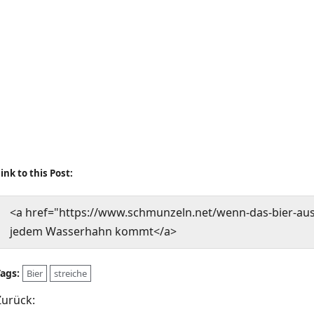
ink to this Post:
<a href="https://www.schmunzeln.net/wenn-das-bier-a
jedem Wasserhahn kommt</a>
Tags:
Bier
streiche
B
Zurück: