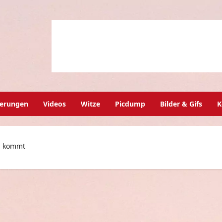
herungen
Videos
Witze
Picdump
Bilder & Gifs
K
n kommt