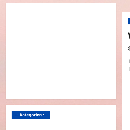
..: Kategorien :..
Animierte Bilder & Gifs