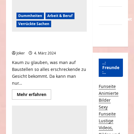
Partnerseiten
Über
Dummheiten
Arbeit & Beruf
Schmunzeln.net
Verrückte Sachen
Versicherung
& Co.
Verrückte Baustellen Fails und
Pannen
Joker
4. März 2024
0
Kaum zu glauben, was man auf
..:
Freunde
Baustellen so alles erschreckende zu
:..
Gesicht bekommt. Da kann man
nur...
Funseite
Animierte
Mehr
Mehr erfahren
Informationen
Bilder
über
Verrückte
Sexy
Baustellen
Funseite
Fails
und
Lustige
Pannen
Videos,