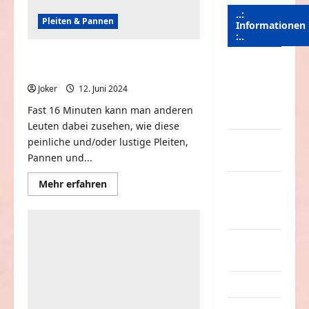
..:
Pleiten & Pannen
Informationen
:..
Best Fails of The Week: Funniest
Das
Fails Compilation
Funportal
Joker
12. Juni 2024
0
für Spass &
Fast 16 Minuten kann man anderen
Unterhaltung
Leuten dabei zusehen, wie diese
peinliche und/oder lustige Pleiten,
Geld /
Pannen und...
Kredit
Mehr
Mehr erfahren
Impressum
Informationen
–
über
Best
Datenschutz
Fails
of
The
Kontakt /
Week:
Mitmachen
Funniest
Fails
Compilation
Linktausch