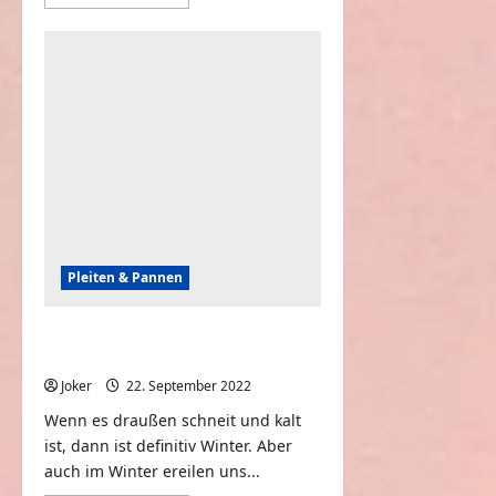
Informationen
über
GAME
OVER
|
FUNNY
VIRTUAL
REALITY
FAILS
Pleiten & Pannen
Funny Winter Fails of The Week |
FailArmy
Joker
22. September 2022
0
Wenn es draußen schneit und kalt
ist, dann ist definitiv Winter. Aber
auch im Winter ereilen uns...