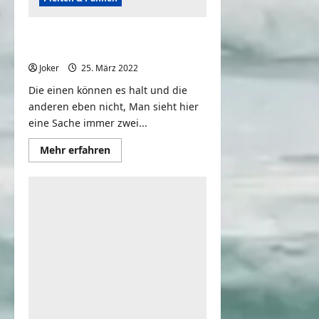
Wins Vs. Fails & More! People Are
Awesome Vs. FailArmy
Joker
25. März 2022
0
Die einen können es halt und die
anderen eben nicht, Man sieht hier
eine Sache immer zwei...
Mehr
Mehr erfahren
Informationen
über
Wins
Vs.
Fails
&
More!
People
Are
Awesome
Vs.
FailArmy