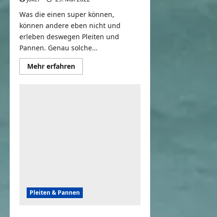
Was die einen super können,
können andere eben nicht und
erleben deswegen Pleiten und
Pannen. Genau solche...
Mehr
Mehr erfahren
Informationen
über
Skateboarding,
Pogo
Sticks
&
More
Wins
Vs
Fails
|
People
Are
Awesome
Vs.
FailArmy
Pleiten & Pannen