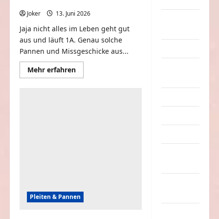
Dummheiten
inklusive peinlicher Situationen
Joker
13. Juni 2026
0
eklige
Jaja nicht alles im Leben geht gut
Sachen
aus und läuft 1A. Genau solche
Erwachsene
Pannen und Missgeschicke aus...
Essen &
Mehr
Mehr erfahren
Informationen
Getränke
über
Die
peinlichsten
Freizeit
Pannen
der
Jugendliche
Woche
inklusive
peinlicher
Kinder
Situationen
Kunst &
Kultur
lustige
Sachen
Pleiten & Pannen
Musik