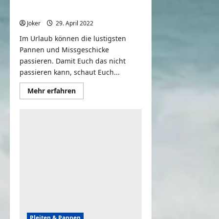
Vacation Fails – Funny Travel
Blunders | FailArmy
Joker
29. April 2022
0
Im Urlaub können die lustigsten
Pannen und Missgeschicke
passieren. Damit Euch das nicht
passieren kann, schaut Euch...
Mehr
Mehr erfahren
Informationen
über
Vacation
Fails
–
Funny
Travel
Blunders
|
FailArmy
Pleiten & Pannen