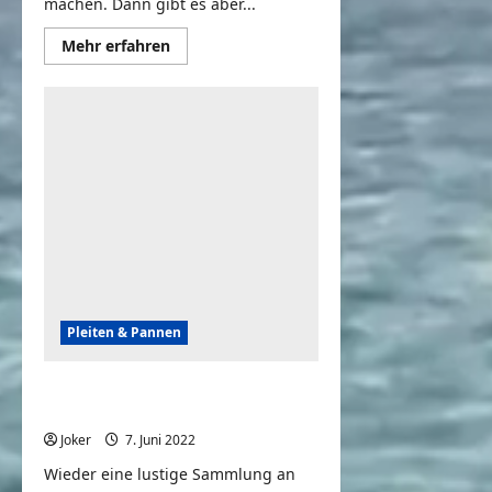
machen. Dann gibt es aber...
Mehr
Mehr erfahren
Informationen
über
EXPECTATION
vs
REALITY
|
Cool
Stunts
&
Fails
Compilation
Pleiten & Pannen
That Chair Really Said, “NOPE!” |
Fails of the Week
Joker
7. Juni 2022
0
Wieder eine lustige Sammlung an