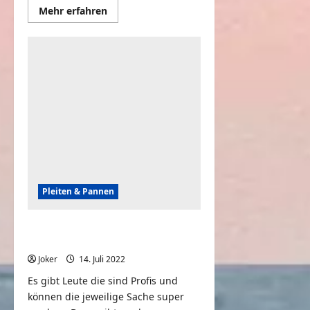
Mehr
Mehr erfahren
Informationen
über
Funny
Winter
Fails
of
The
Week
|
FailArmy
Pleiten & Pannen
EXPECTATION vs REALITY | Cool
Stunts & Fails Compilation
Joker
14. Juli 2022
0
Es gibt Leute die sind Profis und
können die jeweilige Sache super