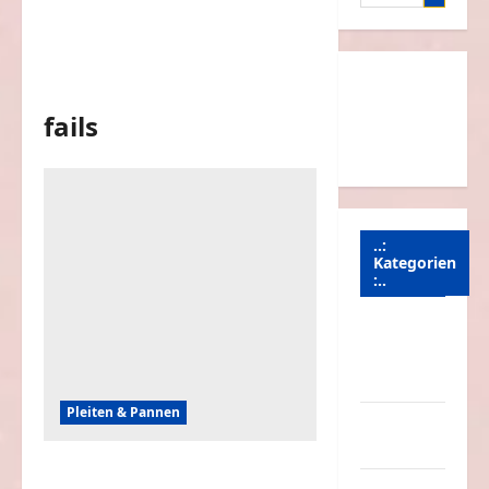
nach:
fails
..:
Kategorien
:..
Animierte
Bilder &
Gifs
Pleiten & Pannen
Arbeit &
Beruf
Die peinlichsten Pannen der Woche