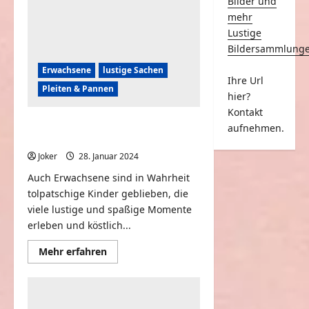
Bilder und
mehr
Lustige
Bildersammlung
Erwachsene
lustige Sachen
Ihre Url
Pleiten & Pannen
hier?
Kontakt
Erwachsen werden ist schwer –
aufnehmen.
Funny Fails & Pain
Joker
28. Januar 2024
0
Auch Erwachsene sind in Wahrheit
tolpatschige Kinder geblieben, die
viele lustige und spaßige Momente
erleben und köstlich...
Mehr
Mehr erfahren
Informationen
über
Erwachsen
werden
ist
schwer