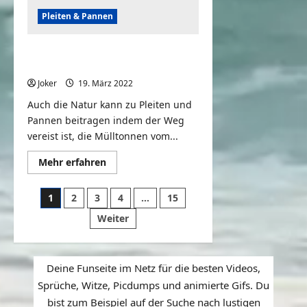
Pleiten & Pannen
Funny and Weird Weather | Best
Nature Fails
Joker
19. März 2022
0
Auch die Natur kann zu Pleiten und
Pannen beitragen indem der Weg
vereist ist, die Mülltonnen vom...
Mehr
Mehr erfahren
Informationen
über
Funny
Seitennummerierung
1
2
3
4
…
15
and
Weird
der
Weiter
Weather
|
Beiträge
Best
Nature
Fails
Deine Funseite im Netz für die besten Videos,
Sprüche, Witze, Picdumps und animierte Gifs. Du
bist zum Beispiel auf der Suche nach lustigen