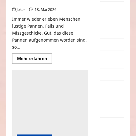
Lustige Pannen und Missgeschicke
nervige
Joker
18. Mai 2026
0
Sachen
Immer wieder erleben Menschen
lustige Pannen, Fails und
Party &
Missgeschicke. Gut, das diese
Feiern
Pannen aufgenommen worden sind,
Picdump
so...
Pleiten &
Mehr
Mehr erfahren
Informationen
Pannen
über
Lustige
Sonstiges
Pannen
und
Missgeschicke
soziale
Taten
Sport &
Turnen
Sprüche
Streiche