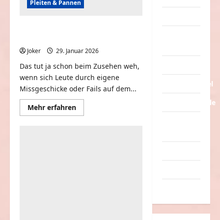
Pleiten & Pannen
Tiere
Best Fails of the Week | Morons
Urlaub &
Caught on Camera
Erholung
Joker
29. Januar 2026
0
Verarschung
Das tut ja schon beim Zusehen weh,
wenn sich Leute durch eigene
Verkehrsmittel
Missgeschicke oder Fails auf dem...
Verkehrsunfälle
Mehr
Mehr erfahren
Informationen
über
Verrückte
Best
Sachen
Fails
of
the
Videos
Week
|
Morons
Werbespots
Caught
on
Witze
Camera