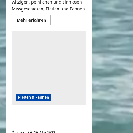
witzigen, peinlichen und sinnlosen
Missgeschicken, Pleiten und Pannen
Mehr
Mehr erfahren
Informationen
über
That
Chair
Really
Said,
“NOPE!”
|
Fails
of
the
Week
Pleiten & Pannen
Skateboarding, Pogo Sticks & More
Wins Vs Fails | People Are
Awesome Vs. FailArmy
Joker
29. Mai 2022
0