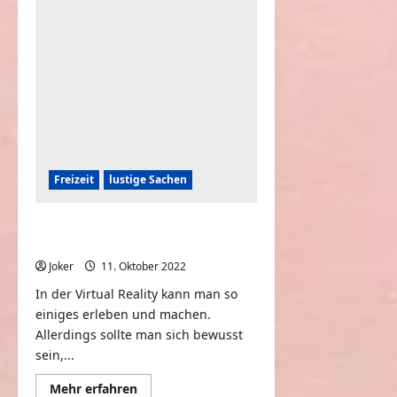
Nature
|
CRAZY
Outdoor
Fails
Freizeit
lustige Sachen
GAME OVER | FUNNY VIRTUAL
REALITY FAILS
Joker
11. Oktober 2022
0
In der Virtual Reality kann man so
einiges erleben und machen.
Allerdings sollte man sich bewusst
sein,...
Mehr
Mehr erfahren