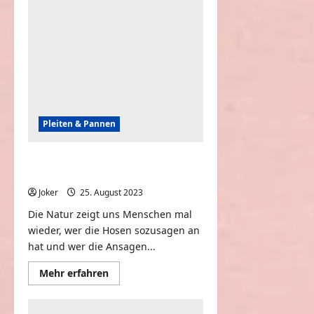
–
Funny
Fails
&
Pain
Pleiten & Pannen
People vs. Nature | CRAZY Outdoor
Fails
Joker
25. August 2023
0
Die Natur zeigt uns Menschen mal
wieder, wer die Hosen sozusagen an
hat und wer die Ansagen...
Mehr
Mehr erfahren
Informationen
über
People
vs.