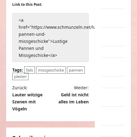
Musik
Link to this Post:
nervige
<a
Sachen
href="https://www.schmunzeln.net/lustige-
Party &
pannen-und-
Feiern
missgeschicke">Lustige
Pannen und
Picdump
Missgeschicke</a>
Pleiten &
Tags:
fails
missgeschicke
pannen
Pannen
pleiten
Sonstiges
B
Zurück:
Weiter:
soziale
Lauter witzige
Geld ist nicht
e
Taten
Szenen mit
alles im Leben
i
Vögeln
Sport &
t
Turnen
r
Sprüche
a