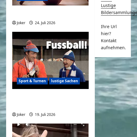
Lustige
Bildersammlung
Sports Women Aura 28
Joker
24. Juli 2026
0
Ihre Url
hier?
Kontakt
aufnehmen.
Sport & Turnen
lustige Sachen
Didi Hallervorden und der
Fußball
Joker
19. Juli 2026
0