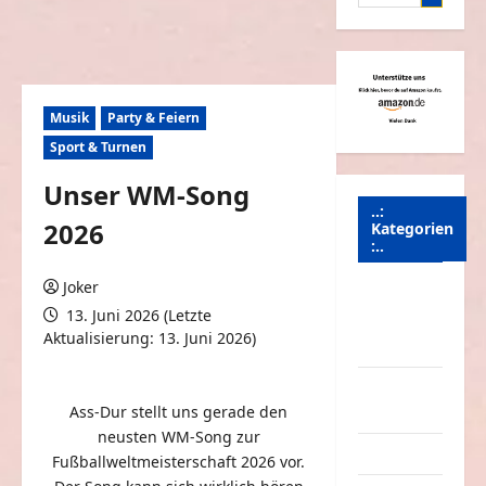
nach:
Musik
Party & Feiern
Sport & Turnen
Unser WM-Song
..:
2026
Kategorien
:..
Joker
Animierte
13. Juni 2026 (Letzte
Bilder &
Aktualisierung: 13. Juni 2026)
Gifs
0 Kommentare
Arbeit &
Ass-Dur stellt uns gerade den
Beruf
neusten WM-Song zur
Dummheiten
Fußballweltmeisterschaft 2026 vor.