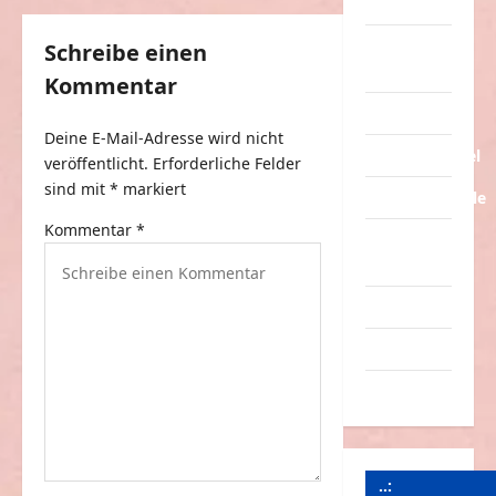
Tiere
r
a
Urlaub &
Schreibe einen
Erholung
g
Kommentar
s
Verarschung
Deine E-Mail-Adresse wird nicht
n
Verkehrsmittel
veröffentlicht.
Erforderliche Felder
a
sind mit
*
markiert
Verkehrsunfälle
v
Kommentar
*
Verrückte
i
Sachen
g
Videos
a
t
Werbespots
i
Witze
o
n
..: