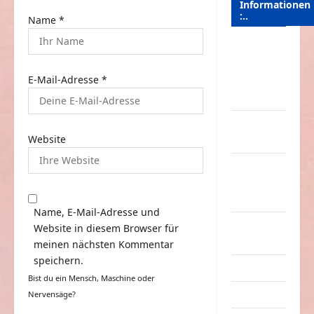
Informationen
:..
Name
*
Das
Funportal
E-Mail-Adresse
*
für Spass &
Unterhaltung
Geld /
Website
Kredit
Impressum
–
Datenschutz
Name, E-Mail-Adresse und
Kontakt /
Website in diesem Browser für
Mitmachen
meinen nächsten Kommentar
speichern.
Linktausch
Bist du ein Mensch, Maschine oder
Partnerseiten
Nervensäge?