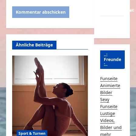
Über
Schmunzeln.net
Versicherung
& Co.
Ähnliche Beiträge
..:
Freunde
:..
Funseite
Animierte
Bilder
Sexy
Funseite
Lustige
Videos,
Bilder und
Sport & Turnen
mehr