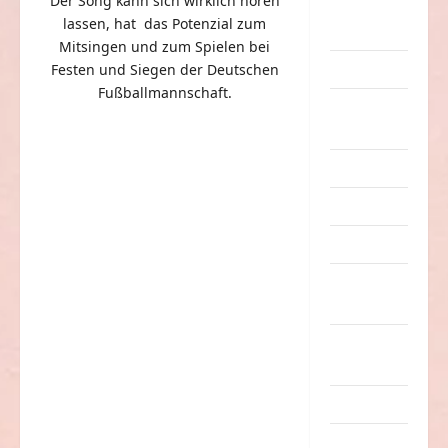
Der Song kann sich wirklich hören
eklige
lassen, hat das Potenzial zum
Sachen
Mitsingen und zum Spielen bei
Erwachsene
Festen und Siegen der Deutschen
Fußballmannschaft.
Essen &
Getränke
Freizeit
Jugendliche
Kinder
Kunst &
Kultur
lustige
Sachen
Musik
nervige