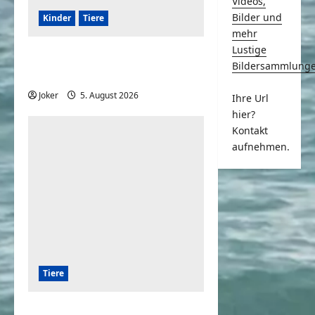
Videos,
Bilder und
Kinder
Tiere
mehr
Lustige
Kinder und Hunde eine
Bildersammlung
großartige Kombination
Joker
5. August 2026
0
Ihre Url
hier?
Kontakt
aufnehmen.
Tiere
Hunde und die Liebe