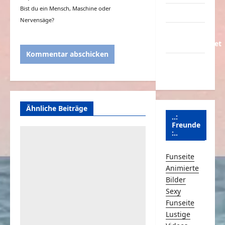
Bist du ein Mensch, Maschine oder
Partnerseiten
Nervensäge?
Über
Schmunzeln.net
Versicherung
& Co.
Ähnliche Beiträge
..:
Freunde
:..
Funseite
Animierte
Bilder
Sexy
Funseite
Lustige