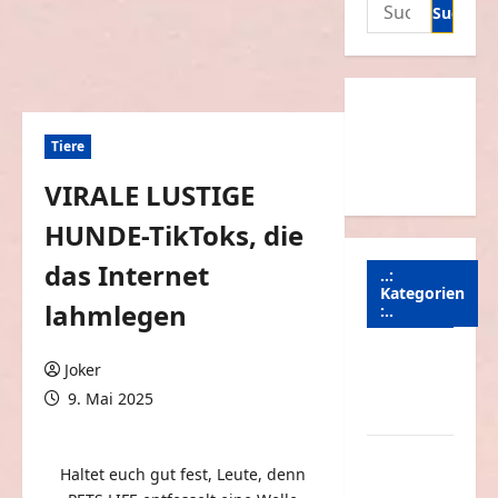
Suchen
nach:
Tiere
VIRALE LUSTIGE
HUNDE-TikToks, die
das Internet
..:
Kategorien
lahmlegen
:..
Animierte
Joker
Bilder &
9. Mai 2025
Gifs
0 Kommentare
Arbeit &
Haltet euch gut fest, Leute, denn
Beruf