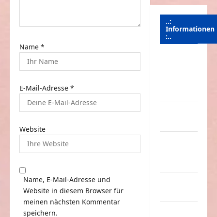
o
n
..:
Informationen
:..
Name
*
Das
Funportal
für Spass &
E-Mail-Adresse
*
Unterhaltung
Geld /
Kredit
Website
Impressum
–
Datenschutz
Name, E-Mail-Adresse und
Kontakt /
Website in diesem Browser für
Mitmachen
meinen nächsten Kommentar
Linktausch
speichern.