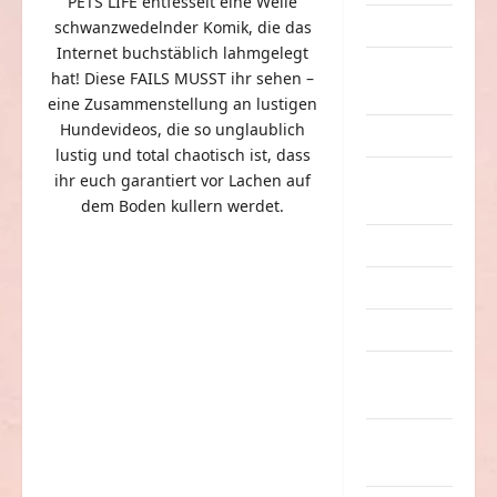
PETS LIFE entfesselt eine Welle
Dummheiten
schwanzwedelnder Komik, die das
Internet buchstäblich lahmgelegt
eklige
hat! Diese FAILS MUSST ihr sehen –
Sachen
eine Zusammenstellung an lustigen
Hundevideos, die so unglaublich
Erwachsene
lustig und total chaotisch ist, dass
Essen &
ihr euch garantiert vor Lachen auf
Getränke
dem Boden kullern werdet.
Freizeit
Jugendliche
Kinder
Kunst &
Kultur
lustige
Sachen