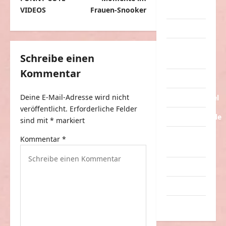
i
Streiche
VIDEOS
Frauen-Snooker
t
Tiere
r
Urlaub &
a
Schreibe einen
Erholung
g
Kommentar
Verarschung
s
Deine E-Mail-Adresse wird nicht
Verkehrsmittel
n
veröffentlicht.
Erforderliche Felder
a
Verkehrsunfälle
sind mit
*
markiert
v
Verrückte
Kommentar
*
i
Sachen
g
Videos
a
Werbespots
t
Witze
i