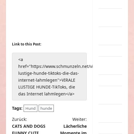
Musik
nervige
Sachen
Party &
Feiern
Link to this Post:
Picdump
<a
Pleiten &
href="https://www.schmunzeln.net/virale-
Pannen
lustige-hunde-tiktoks-die-das-
internet-lahmlegen">VIRALE
Sonstiges
LUSTIGE HUNDE-TikToks, die
soziale
das Internet lahmlegen</a>
Taten
Tags:
Hund
hunde
Sport &
Turnen
B
Zurück:
Weiter:
CATS AND DOGS
Lächerliche
e
Sprüche
FUNNY CUTE
Momente im