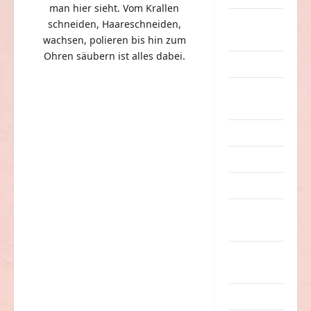
man hier sieht. Vom Krallen
eklige
schneiden, Haareschneiden,
Sachen
wachsen, polieren bis hin zum
Ohren säubern ist alles dabei.
Erwachsene
Essen &
Getränke
Freizeit
Jugendliche
Kinder
Kunst &
Kultur
lustige
Sachen
Musik