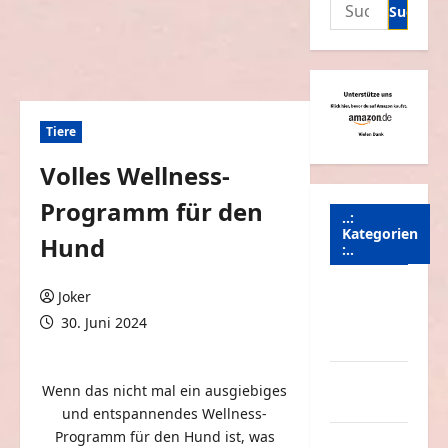
Suchen
nach:
Tiere
Volles Wellness-
Programm für den
..:
Kategorien
Hund
:..
Animierte
Joker
Bilder &
30. Juni 2024
Gifs
0 Kommentare
Arbeit &
Wenn das nicht mal ein ausgiebiges
Beruf
und entspannendes Wellness-
Programm für den Hund ist, was
Dummheiten