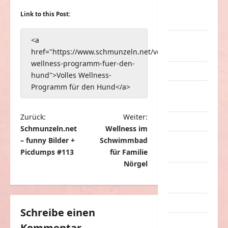
nervige
Link to this Post:
Sachen
Party &
<a
Feiern
href="https://www.schmunzeln.net/volles-
wellness-programm-fuer-den-
Picdump
hund">Volles Wellness-
Programm für den Hund</a>
Pleiten &
Pannen
B
Zurück:
Weiter:
Sonstiges
Schmunzeln.net
Wellness im
e
– funny Bilder +
Schwimmbad
soziale
i
Picdumps #113
für Familie
Taten
t
Nörgel
Sport &
r
Turnen
a
Sprüche
g
Schreibe einen
Streiche
Kommentar