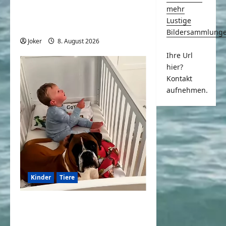
mehr
Katze und Hund sind beste
Lustige
Freunde
Bildersammlung
Joker
8. August 2026
0
Ihre Url
hier?
Kontakt
aufnehmen.
Kinder
Tiere
Kinder und Hunde eine
großartige Kombination