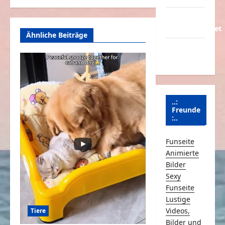
Über
Schmunzeln.net
Ähnliche Beiträge
Versicherung
& Co.
..:
Freunde
:..
Funseite
Animierte
Bilder
Sexy
Funseite
Lustige
Videos,
Tiere
Bilder und