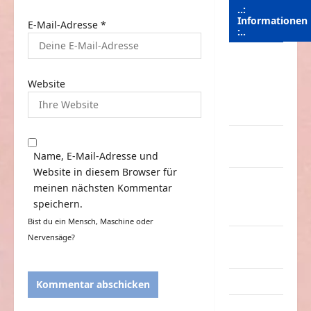
..:
Informationen
E-Mail-Adresse
*
:..
Das
Funportal
Website
für Spass &
Unterhaltung
Geld /
Kredit
Name, E-Mail-Adresse und
Website in diesem Browser für
Impressum
meinen nächsten Kommentar
–
speichern.
Datenschutz
Bist du ein Mensch, Maschine oder
Nervensäge?
Kontakt /
Mitmachen
Linktausch
Partnerseiten