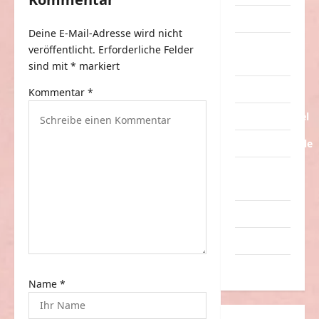
s
Tiere
n
Deine E-Mail-Adresse wird nicht
a
Urlaub &
veröffentlicht.
Erforderliche Felder
Erholung
v
sind mit
*
markiert
i
Verarschung
Kommentar
*
g
Verkehrsmittel
a
Verkehrsunfälle
t
Verrückte
i
Sachen
o
Videos
n
Werbespots
Witze
Name
*