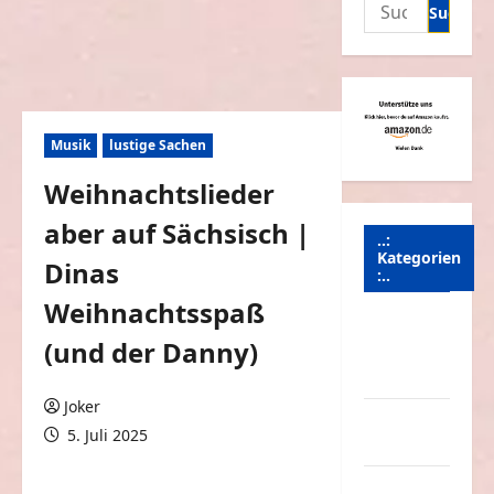
Suchen
nach:
Musik
lustige Sachen
Weihnachtslieder
aber auf Sächsisch |
..:
Kategorien
Dinas
:..
Weihnachtsspaß
Animierte
(und der Danny)
Bilder &
Gifs
Joker
Arbeit &
5. Juli 2025
Beruf
0 Kommentare
Dummheiten