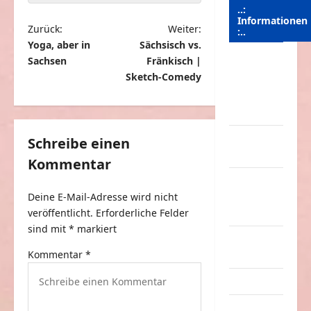
..:
Informationen
B
Zurück:
Weiter:
:..
Yoga, aber in
Sächsisch vs.
e
Sachsen
Fränkisch |
Das
i
Sketch-Comedy
Funportal
t
für Spass &
Unterhaltung
r
a
Geld /
Schreibe einen
Kredit
g
Kommentar
s
Impressum
–
Deine E-Mail-Adresse wird nicht
n
Datenschutz
veröffentlicht.
Erforderliche Felder
a
sind mit
*
markiert
Kontakt /
v
Kommentar
*
Mitmachen
i
Linktausch
g
a
Partnerseiten