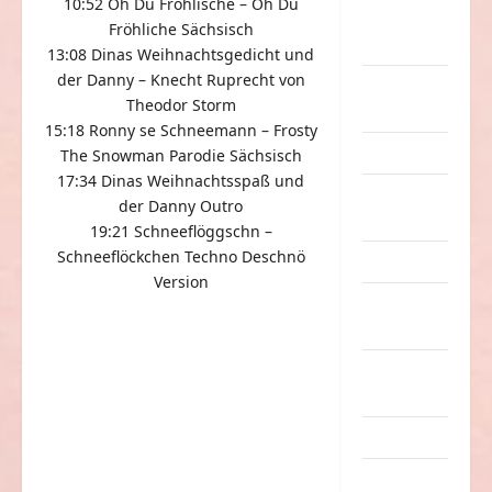
10:52 Öh Dü Fröhlische – Oh Du
nervige
Fröhliche Sächsisch
Sachen
13:08 Dinas Weihnachtsgedicht und
der Danny – Knecht Ruprecht von
Party &
Theodor Storm
Feiern
15:18 Ronny se Schneemann – Frosty
Picdump
The Snowman Parodie Sächsisch
17:34 Dinas Weihnachtsspaß und
Pleiten &
der Danny Outro
Pannen
19:21 Schneeflöggschn –
Schneeflöckchen Techno Deschnö
Sonstiges
Version
soziale
Taten
Sport &
Turnen
Sprüche
Streiche