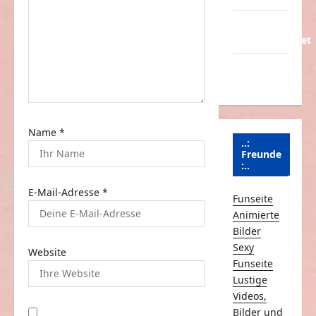
t
Über
Schmunzeln.net
i
o
Versicherung
& Co.
n
Name
*
..:
Freunde
:..
E-Mail-Adresse
*
Funseite
Animierte
Bilder
Sexy
Website
Funseite
Lustige
Videos,
Bilder und