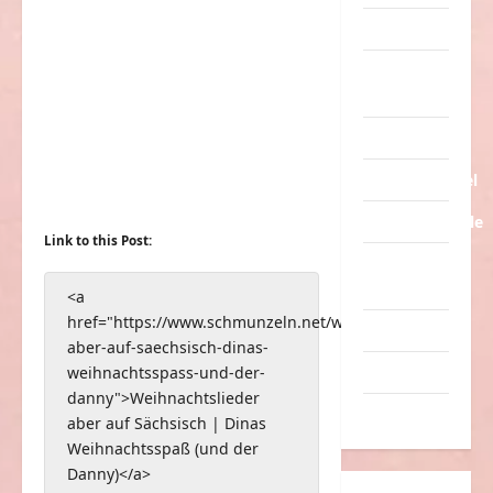
Tiere
Urlaub &
Erholung
Verarschung
Verkehrsmittel
Verkehrsunfälle
Link to this Post:
Verrückte
Sachen
<a
href="https://www.schmunzeln.net/weihnachtslieder-
Videos
aber-auf-saechsisch-dinas-
Werbespots
weihnachtsspass-und-der-
danny">Weihnachtslieder
Witze
aber auf Sächsisch | Dinas
Weihnachtsspaß (und der
Danny)</a>