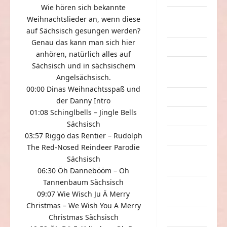
Wie hören sich bekannte
eklige
Weihnachtslieder an, wenn diese
Sachen
auf Sächsisch gesungen werden?
Genau das kann man sich hier
Erwachsene
anhören,
natürlich alles auf
Sächsisch und in sächsischem
Essen &
Angelsächsisch
.
Getränke
00:00 Dinas Weihnachtsspaß und
Freizeit
der Danny Intro
01:08 Schinglbells – Jingle Bells
Jugendliche
Sächsisch
Kinder
03:57 Riggö das Rentier – Rudolph
The Red-Nosed Reindeer Parodie
Kunst &
Sächsisch
Kultur
06:30 Öh Dannebööm – Oh
Tannenbaum Sächsisch
lustige
09:07 Wie Wisch Ju Ä Merry
Sachen
Christmas – We Wish You A Merry
Musik
Christmas Sächsisch