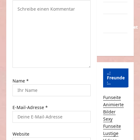
g
Partnerseiten
a
Über
t
Schmunzeln.net
i
Versicherung
o
& Co.
n
..:
Freunde
Name
*
:..
Funseite
Animierte
E-Mail-Adresse
*
Bilder
Sexy
Funseite
Lustige
Website