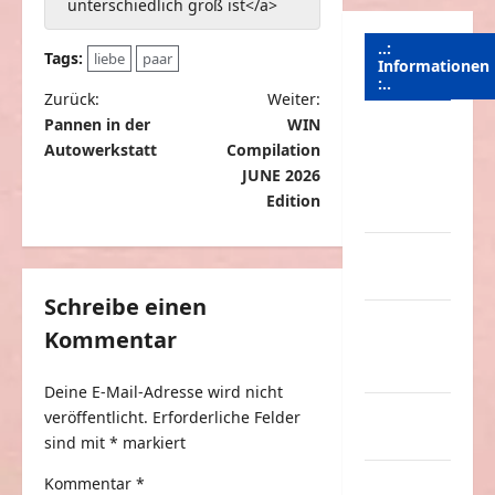
unterschiedlich groß ist</a>
..:
Tags:
liebe
paar
Informationen
:..
B
Zurück:
Weiter:
Pannen in der
WIN
e
Das
Autowerkstatt
Compilation
Funportal
i
JUNE 2026
für Spass &
t
Edition
Unterhaltung
r
Geld /
a
Kredit
g
Schreibe einen
Impressum
Kommentar
s
–
n
Datenschutz
Deine E-Mail-Adresse wird nicht
a
Kontakt /
veröffentlicht.
Erforderliche Felder
v
Mitmachen
sind mit
*
markiert
i
Linktausch
Kommentar
*