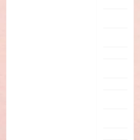
Musik
nervige
Sachen
Party &
Feiern
Picdump
Pleiten &
Pannen
Sonstiges
soziale
Taten
Sport &
Turnen
Sprüche