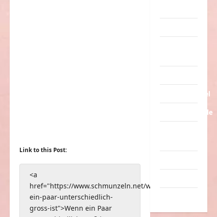
Streiche
Tiere
Urlaub &
Erholung
Verarschung
Verkehrsmittel
Verkehrsunfälle
Verrückte
Sachen
Link to this Post:
Videos
<a
Werbespots
href="https://www.schmunzeln.net/wenn-
ein-paar-unterschiedlich-
Witze
gross-ist">Wenn ein Paar