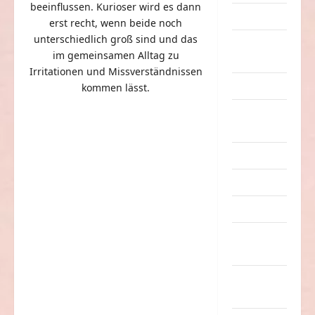
beeinflussen. Kurioser wird es dann
Dummheiten
erst recht, wenn beide noch
unterschiedlich groß sind und das
eklige
im gemeinsamen Alltag zu
Sachen
Irritationen und Missverständnissen
Erwachsene
kommen lässt.
Essen &
Getränke
Freizeit
Jugendliche
Kinder
Kunst &
Kultur
lustige
Sachen