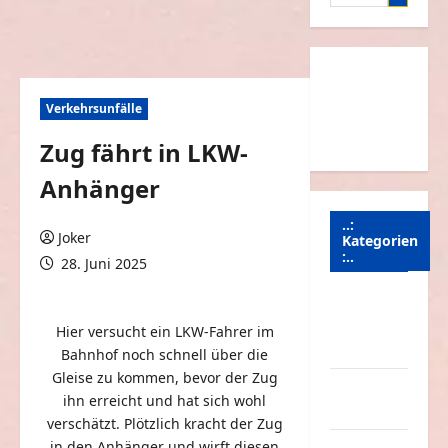
nach:
Verkehrsunfälle
Zug fährt in LKW-
Anhänger
..:
Joker
Kategorien
:..
28. Juni 2025
0 Kommentare
Animierte
Bilder &
Hier versucht ein LKW-Fahrer im
Gifs
Bahnhof noch schnell über die
Gleise zu kommen, bevor der Zug
Arbeit &
ihn erreicht und hat sich wohl
Beruf
verschätzt. Plötzlich kracht der Zug
in den Anhänger und wirft diesen