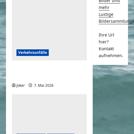
Bilder und
mehr
Lustige
Bildersammlung
Ihre Url
hier?
Kontakt
Verkehrsunfälle
aufnehmen.
Wenn eine Boeing 737 ohne
Vorderrad landen muss
Joker
7. Mai 2026
0