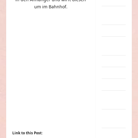
Dummheiten
um im Bahnhof.
eklige
Sachen
Erwachsene
Essen &
Getränke
Freizeit
Jugendliche
Kinder
Kunst &
Kultur
lustige
Sachen
Link to this Post:
Musik