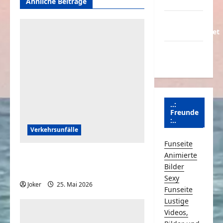
Ähnliche Beiträge
Partnerseiten
Über
Schmunzeln.net
Versicherung
& Co.
..:
Freunde
:..
Verkehrsunfälle
Funseite
Animierte
Die dümmsten Autofahrer
Bilder
auf Kamera erwischt
Sexy
Joker
25. Mai 2026
0
Funseite
Lustige
Videos,