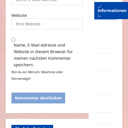
..:
Informationen
:..
Website
Das
Funportal
für Spass &
Name, E-Mail-Adresse und
Unterhaltung
Website in diesem Browser für
meinen nächsten Kommentar
Geld /
speichern.
Kredit
Bist du ein Mensch, Maschine oder
Impressum
Nervensäge?
–
Datenschutz
Kontakt /
Mitmachen
Linktausch