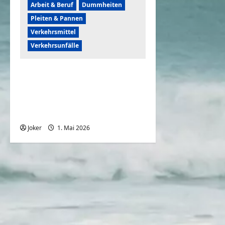
Arbeit & Beruf
Dummheiten
Pleiten & Pannen
Verkehrsmittel
Verkehrsunfälle
Unglaublich clevere
Bauarbeiter & urkomische
Pannen | Baustellen-
Compilation
Joker
1. Mai 2026
0