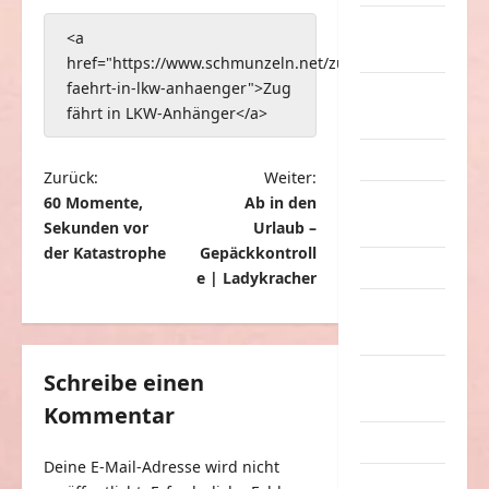
nervige
<a
Sachen
href="https://www.schmunzeln.net/zug-
faehrt-in-lkw-anhaenger">Zug
Party &
fährt in LKW-Anhänger</a>
Feiern
Picdump
B
Zurück:
Weiter:
Pleiten &
60 Momente,
Ab in den
e
Pannen
Sekunden vor
Urlaub –
i
der Katastrophe
Gepäckkontroll
Sonstiges
t
e | Ladykracher
soziale
r
Taten
a
Sport &
g
Schreibe einen
Turnen
Kommentar
s
Sprüche
n
Deine E-Mail-Adresse wird nicht
a
Streiche