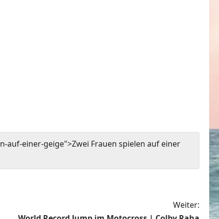
-auf-einer-geige">Zwei Frauen spielen auf einer
Weiter:
World Record Jump im Motocross | Colby Raha