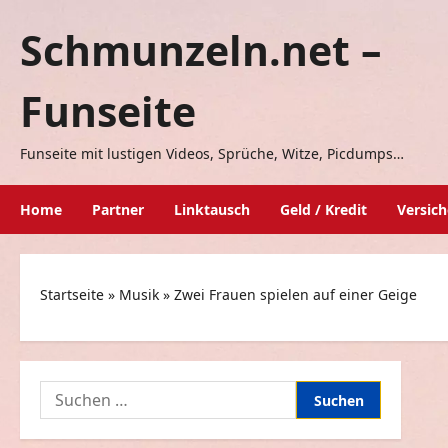
Zum
Schmunzeln.net –
Inhalt
springen
Funseite
Funseite mit lustigen Videos, Sprüche, Witze, Picdumps…
Home
Partner
Linktausch
Geld / Kredit
Versic
Startseite
»
Musik
»
Zwei Frauen spielen auf einer Geige
Suchen
nach: