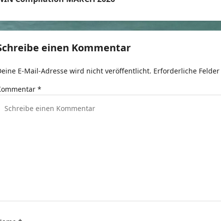
e
t
Schreibe einen Kommentar
r
eine E-Mail-Adresse wird nicht veröffentlicht.
Erforderliche Felder
a
Kommentar
*
g
s
n
a
v
g
a