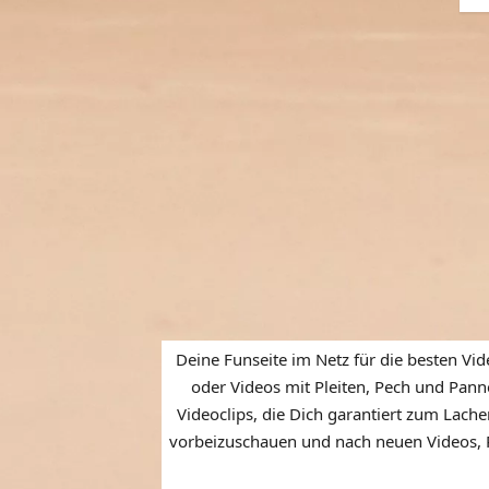
Deine Funseite im Netz für die besten Vid
oder Videos mit Pleiten, Pech und Panne
Videoclips, die Dich garantiert zum Lache
vorbeizuschauen und nach neuen Videos, P