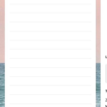
Erwachsene
Essen & Getränke
Freizeit
Jugendliche
Kinder
Kunst & Kultur
L
lustige Sachen
Musik
nervige Sachen
Party & Feiern
Picdump