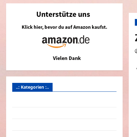
..: Kategorien :..
Animierte Bilder & Gifs
Arbeit & Beruf
Dummheiten
eklige Sachen