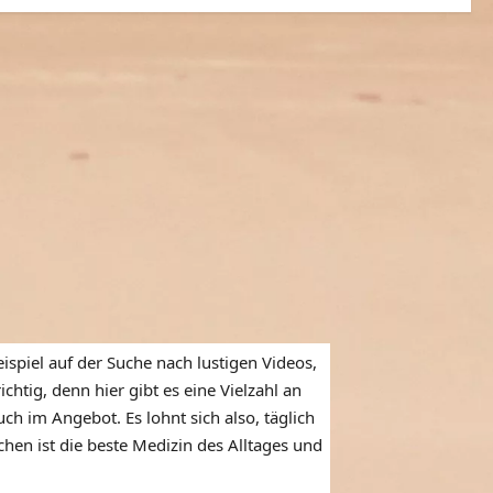
ispiel auf der Suche nach lustigen Videos,
htig, denn hier gibt es eine Vielzahl an
ch im Angebot. Es lohnt sich also, täglich
en ist die beste Medizin des Alltages und