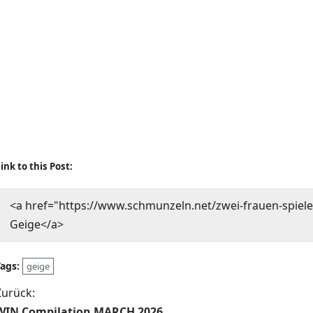
ink to this Post:
<a href="https://www.schmunzeln.net/zwei-frauen-spielen
Geige</a>
Tags:
geige
B
Zurück:
WIN Compilation MARCH 2026