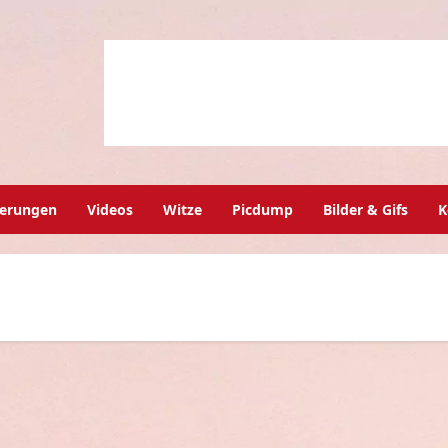
herungen
Videos
Witze
Picdump
Bilder & Gifs
K