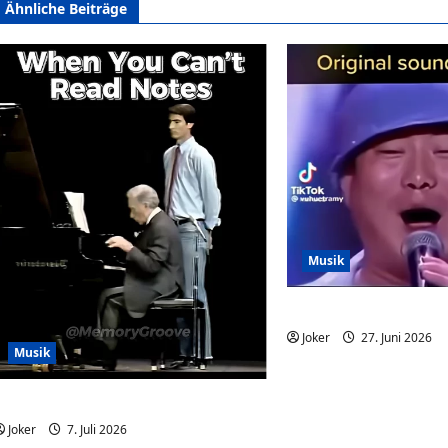
Ähnliche Beiträge
Musik
Der Song für gute Lau
Joker
27. Juni 2026
Musik
When You Can’t Read Notes
Joker
7. Juli 2026
0