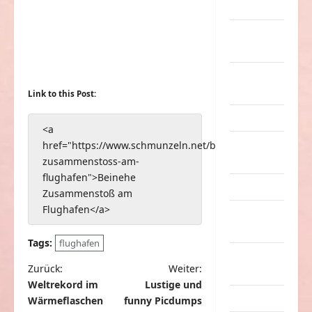
Musik
nervige
Sachen
Party &
Feiern
Link to this Post:
Picdump
<a
Pleiten &
href="https://www.schmunzeln.net/beinehe-
Pannen
zusammenstoss-am-
flughafen">Beinehe
Sonstiges
Zusammenstoß am
Flughafen</a>
soziale
Taten
Tags:
flughafen
Sport &
B
Zurück:
Weiter:
Turnen
Weltrekord im
Lustige und
e
Sprüche
Wärmeflaschen
funny Picdumps