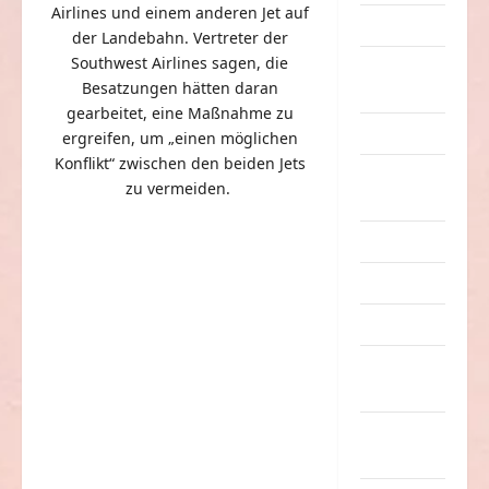
Airlines und einem anderen Jet auf
Dummheiten
der Landebahn. Vertreter der
Southwest Airlines sagen, die
eklige
Besatzungen hätten daran
Sachen
gearbeitet, eine Maßnahme zu
Erwachsene
ergreifen, um „einen möglichen
Konflikt“ zwischen den beiden Jets
Essen &
zu vermeiden. ⁠
Getränke
Freizeit
Jugendliche
Kinder
Kunst &
Kultur
lustige
Sachen