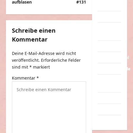
i
aufblasen
#131
Streiche
t
Tiere
r
a
Urlaub &
Schreibe einen
Erholung
g
Kommentar
s
Verarschung
Deine E-Mail-Adresse wird nicht
n
Verkehrsmittel
veröffentlicht.
Erforderliche Felder
a
sind mit
*
markiert
Verkehrsunfälle
v
Kommentar
*
Verrückte
i
Sachen
g
Videos
a
Werbespots
t
i
Witze
o