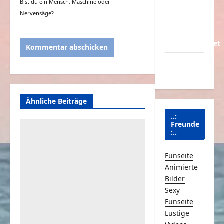
Bist du ein Mensch, Maschine oder
Partnerseiten
Nervensäge?
Über
Schmunzeln.net
Versicherung
& Co.
Ähnliche Beiträge
..:
Freunde
:..
Funseite
Animierte
Bilder
Sexy
Funseite
Lustige