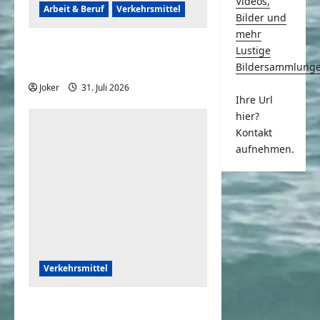
Videos,
Arbeit & Beruf
Verkehrsmittel
Bilder und
mehr
Frauen können auch
Lustige
rückwärts einparken
Bildersammlung
Joker
31. Juli 2026
0
Ihre Url
hier?
Kontakt
aufnehmen.
Verkehrsmittel
Crazy Drifting mit dem