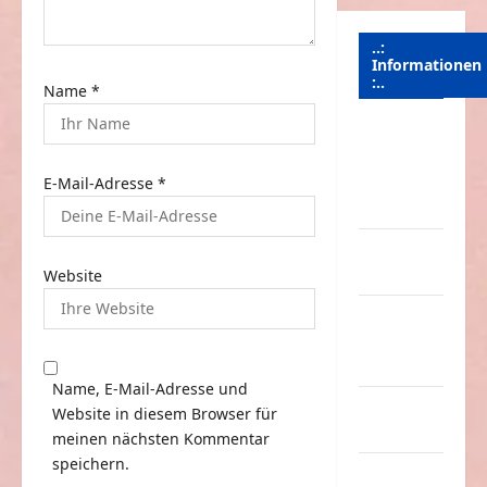
n
..:
Informationen
:..
Name
*
Das
Funportal
E-Mail-Adresse
*
für Spass &
Unterhaltung
Geld /
Kredit
Website
Impressum
–
Datenschutz
Name, E-Mail-Adresse und
Kontakt /
Website in diesem Browser für
Mitmachen
meinen nächsten Kommentar
speichern.
Linktausch