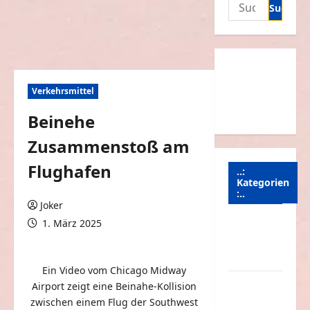
Suchen
nach:
Verkehrsmittel
Beinehe
Zusammenstoß am
Flughafen
..:
Kategorien
:..
Joker
1. März 2025
Animierte
0 Kommentare
Bilder &
Gifs
Ein Video vom Chicago Midway
Arbeit &
Airport zeigt eine Beinahe-Kollision
Beruf
zwischen einem Flug der Southwest