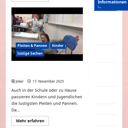
Informationen
Informationen
über
:..
Boxen
lernen
und
Das
lehren
–
Funportal
lustige
Fails
für Spass &
Unterhaltung
Pleiten & Pannen
Kinder
Geld /
lustige Sachen
Kredit
Impressum
Ultimative Schul- und Kinder
Pannen
–
Datenschutz
Joker
17. November 2025
0
Auch in der Schule oder zu Hause
Kontakt /
passieren Kindern und Jugendlichen
Mitmachen
die lustigsten Pleiten und Pannen.
Linktausch
Da...
Partnerseiten
Mehr
Mehr erfahren
Informationen