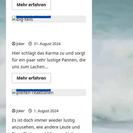
Mehr
Mehr erfahren
Informationen
über
Pleiten & Pannen
Best
Fails
of
the
Karma schlägt zurück – Pleiten und
Week!
Pannen
Too
Much
Joker
31. August 2024
0
Caffeine
Hier schlägt das Karma zu und sorgt
für ein paar sehr lustige Pannen, die
uns zum Lachen...
Mehr
Mehr erfahren
Informationen
über
Pleiten & Pannen
Karma
schlägt
zurück
–
Funny Reactions and Moments
Pleiten
und
Joker
1. August 2024
0
Pannen
Es ist doch immer wieder lustig
anzusehen, wie andere Leute und