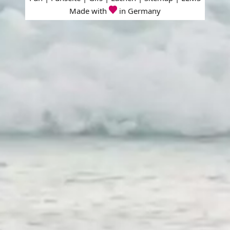
Made with
in Germany