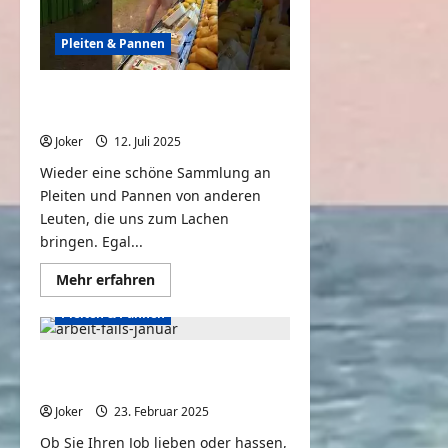
Pleiten & Pannen
Big Fails – Missgeschicke und
Pannen
Joker
12. Juli 2025
0
Wieder eine schöne Sammlung an
Pleiten und Pannen von anderen
Leuten, die uns zum Lachen
bringen. Egal...
Mehr
Mehr erfahren
Arbeit & Beruf
Informationen
über
Pleiten & Pannen
Big
Fails
–
Missgeschicke
Work Fails Compilation: You Had
und
One Job
Pannen
Joker
23. Februar 2025
0
Ob Sie Ihren Job lieben oder hassen,