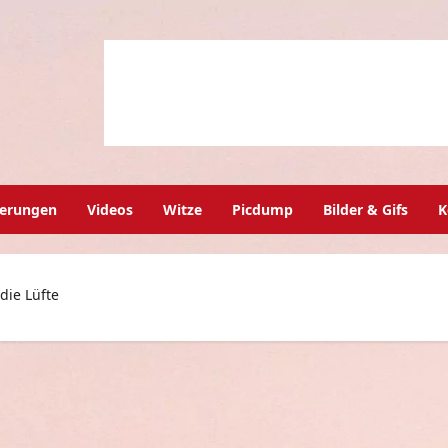
herungen
Videos
Witze
Picdump
Bilder & Gifs
K
die Lüfte