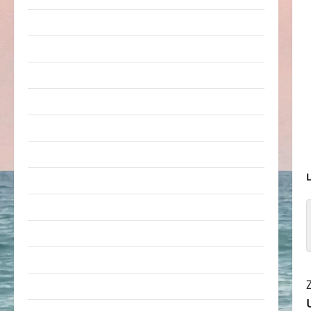
Arbeit & Beruf
Dummheiten
eklige Sachen
Erwachsene
Essen & Getränke
Freizeit
L
Jugendliche
Kinder
Kunst & Kultur
lustige Sachen
Musik