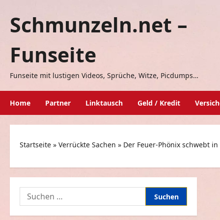
Zum
Schmunzeln.net –
Inhalt
springen
Funseite
Funseite mit lustigen Videos, Sprüche, Witze, Picdumps…
Home
Partner
Linktausch
Geld / Kredit
Versic
Startseite
»
Verrückte Sachen
»
Der Feuer-Phönix schwebt in 
Suchen
nach: