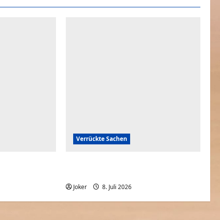
Verrückte Sachen
beim Louvre? |
Backofen Natur: Wenn der Alltag auf
ARTE
rekordverdächtige Hitze trifft
0
Joker
8. Juli 2026
0