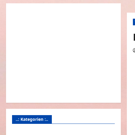
..: Kategorien :..
Animierte Bilder & Gifs