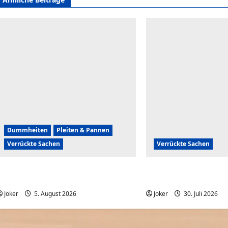
Dummheiten
Pleiten & Pannen
Verrückte Sachen
Verrückte Sachen
Komische Leute ernten sofort Karma
Mona Lisa: Kündigung 
und Schande
Bilder allein zuhaus | 
Joker
5. August 2026
0
Joker
30. Juli 2026