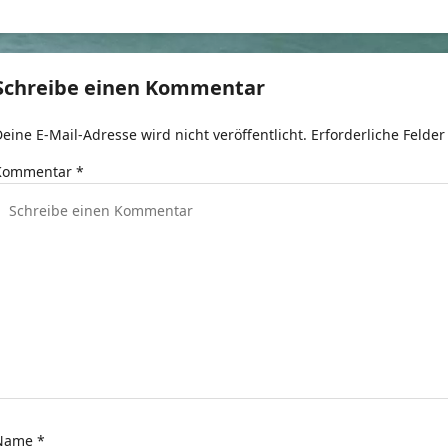
e
t
Schreibe einen Kommentar
r
eine E-Mail-Adresse wird nicht veröffentlicht.
Erforderliche Felder
a
Kommentar
*
g
s
n
a
v
g
a
Name
*