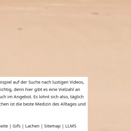
ispiel auf der Suche nach lustigen Videos,
htig, denn hier gibt es eine Vielzahl an
ch im Angebot. Es lohnt sich also, täglich
en ist die beste Medizin des Alltages und
seite | Gifs | Lachen |
Sitemap
|
LLMS