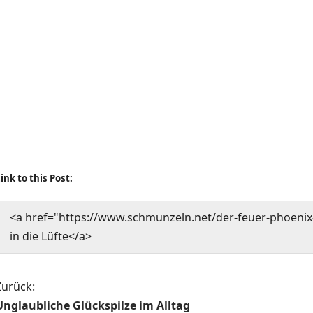
ink to this Post:
<a href="https://www.schmunzeln.net/der-feuer-phoenix
in die Lüfte</a>
B
Zurück:
Unglaubliche Glückspilze im Alltag