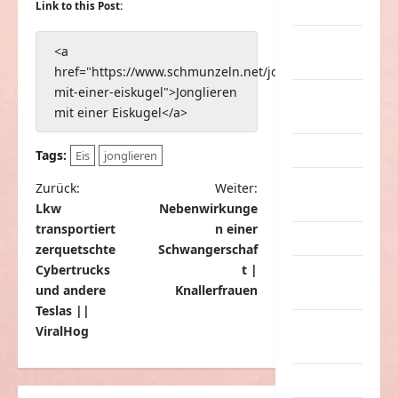
Link to this Post:
Musik
nervige
<a
Sachen
href="https://www.schmunzeln.net/jonglieren-
mit-einer-eiskugel">Jonglieren
Party &
mit einer Eiskugel</a>
Feiern
Picdump
Tags:
Eis
jonglieren
Pleiten &
B
Zurück:
Weiter:
Pannen
Lkw
Nebenwirkunge
e
transportiert
n einer
Sonstiges
i
zerquetschte
Schwangerschaf
t
Cybertrucks
t |
soziale
und andere
Knallerfrauen
Taten
r
Teslas ||
a
Sport &
ViralHog
Turnen
g
s
Sprüche