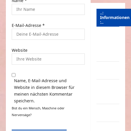
Name
*
..:
Informationen
:..
E-Mail-Adresse
*
Das
Funportal
für Spass &
Website
Unterhaltung
Geld /
Kredit
Name, E-Mail-Adresse und
Impressum
Website in diesem Browser für
–
meinen nächsten Kommentar
Datenschutz
speichern.
Bist du ein Mensch, Maschine oder
Kontakt /
Nervensäge?
Mitmachen
Linktausch