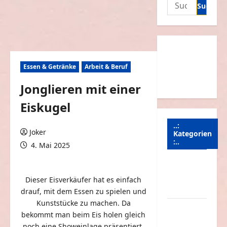
Suchen
nach:
Essen & Getränke
Arbeit & Beruf
Jonglieren mit einer
Eiskugel
..:
Joker
Kategorien
:..
4. Mai 2025
0 Kommentare
Animierte
Bilder &
Dieser Eisverkäufer hat es einfach
Gifs
drauf, mit dem Essen zu spielen und
Kunststücke zu machen. Da
Arbeit &
bekommt man beim Eis holen gleich
Beruf
noch eine Showeinlage präsentiert,