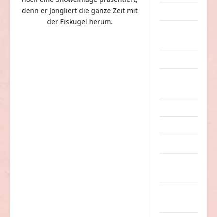
denn er Jongliert die ganze Zeit mit
Dummheiten
der Eiskugel herum.
eklige
Sachen
Erwachsene
Essen &
Getränke
Freizeit
Jugendliche
Kinder
Kunst &
Kultur
lustige
Sachen