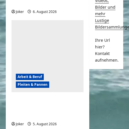
Videos,
nicht geplant, aber lustig
Bilder und
Joker
6. August 2026
0
mehr
Lustige
Bildersammlung
Ihre Url
hier?
Kontakt
aufnehmen.
Arbeit & Beruf
Pleiten & Pannen
Wenn der Abriss von
Gebäuden komplett
daneben geht
Joker
5. August 2026
0