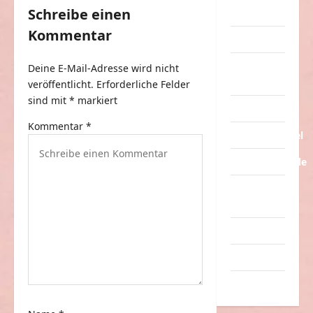
n
Schreibe einen
Streiche
a
Kommentar
Tiere
v
Urlaub &
Deine E-Mail-Adresse wird nicht
i
Erholung
veröffentlicht.
Erforderliche Felder
g
sind mit
*
markiert
Verarschung
a
Kommentar
*
Verkehrsmittel
t
i
Verkehrsunfälle
o
Verrückte
n
Sachen
Videos
Werbespots
Witze