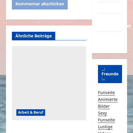
Partnerseiten
Über
Schmunzeln.net
Ähnliche Beiträge
Versicherung
& Co.
..:
Freunde
:..
Funseite
Animierte
Bilder
Arbeit & Beruf
Sexy
Funseite
Lustige
Tagesschau – Das war so