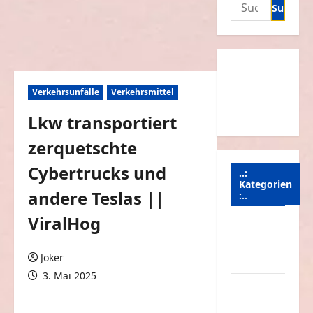
Suchen
nach:
Verkehrsunfälle
Verkehrsmittel
Lkw transportiert
zerquetschte
Cybertrucks und
..:
Kategorien
andere Teslas ||
:..
ViralHog
Animierte
Bilder &
Joker
Gifs
3. Mai 2025
Arbeit &
0 Kommentare
Beruf