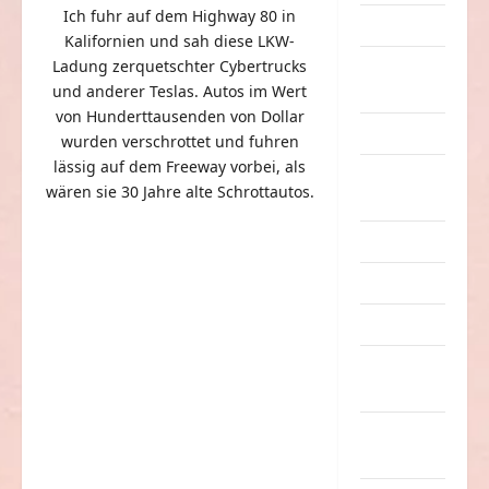
Ich fuhr auf dem Highway 80 in
Dummheiten
Kalifornien und sah diese LKW-
Ladung zerquetschter Cybertrucks
eklige
und anderer Teslas. Autos im Wert
Sachen
von Hunderttausenden von Dollar
Erwachsene
wurden verschrottet und fuhren
lässig auf dem Freeway vorbei, als
Essen &
wären sie 30 Jahre alte Schrottautos.
Getränke
Freizeit
Jugendliche
Kinder
Kunst &
Kultur
lustige
Sachen