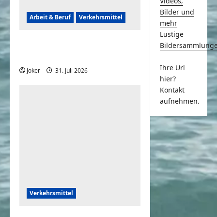
Videos,
Bilder und
Arbeit & Beruf
Verkehrsmittel
mehr
Lustige
Frauen können auch
Bildersammlung
rückwärts einparken
Ihre Url
Joker
31. Juli 2026
0
hier?
Kontakt
aufnehmen.
Verkehrsmittel