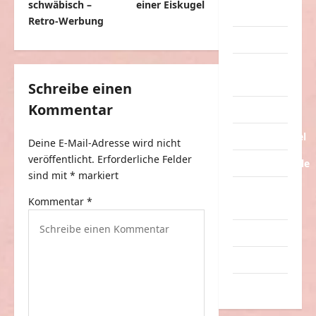
schwäbisch –
einer Eiskugel
Streiche
i
Retro-Werbung
t
Tiere
r
Urlaub &
a
Erholung
Schreibe einen
g
Kommentar
Verarschung
s
Verkehrsmittel
Deine E-Mail-Adresse wird nicht
n
veröffentlicht.
Erforderliche Felder
Verkehrsunfälle
a
sind mit
*
markiert
v
Verrückte
Kommentar
*
Sachen
i
g
Videos
a
Werbespots
t
Witze
i