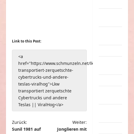
Musik
nervige
Sachen
Party &
Feiern
Link to this Post:
Picdump
<a
Pleiten &
href="https://www.schmunzeln.net/lkw-
Pannen
transportiert-zerquetschte-
cybertrucks-und-andere-
Sonstiges
teslas-viralhog">Lkw
transportiert zerquetschte
soziale
Cybertrucks und andere
Taten
Teslas || ViralHog</a>
Sport &
Turnen
B
Zurück:
Weiter:
Sprüche
Sunil 1981 auf
Jonglieren mit
e