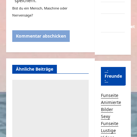
speichern.
Partnerseiten
Bist du ein Mensch, Maschine oder
Nervensäge?
Über
Schmunzeln.net
Versicherung
& Co.
Ähnliche Beiträge
..:
Freunde
:..
Funseite
Animierte
Bilder
Sexy
Funseite
Lustige