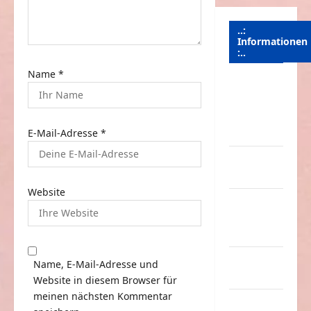
o
n
..:
Informationen
:..
Name
*
Das
Funportal
für Spass &
E-Mail-Adresse
*
Unterhaltung
Geld /
Kredit
Website
Impressum
–
Datenschutz
Kontakt /
Name, E-Mail-Adresse und
Mitmachen
Website in diesem Browser für
meinen nächsten Kommentar
Linktausch